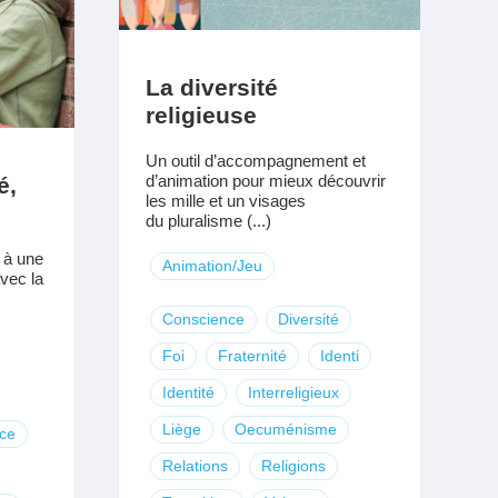
La diversité
religieuse
Un outil d’accompagnement et
d’animation pour mieux découvrir
é,
les mille et un visages
du pluralisme (...)
t à une
Animation/Jeu
vec la
Conscience
Diversité
Foi
Fraternité
Identi
Identité
Interreligieux
Liège
Oecuménisme
ce
Relations
Religions