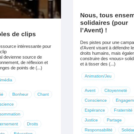
Nous, tous ensem
solidaires (pour
l’Avent) !
les de clips
Des pistes pour une camp
ssource intéressante pour
d’Avent visant à défendre l
clip
droits humains, mais égale
l devienne source de
construire des «nous» solid
onnement, de réflexion et
et à tisser des (...)
nges de points de (...)
Animation/Jeu
imédia
Avent
Citoyenneté
ié
Bonheur
Chant
Conscience
Engagem
science
Espérance
Fraternité
sommation
Justice
Partage
cernement
Droits
Responsabilité
Solidar
ute
Education