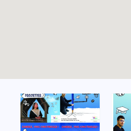
Les 800 ans de
TOUTES LES ACTUALITÉS
l’église Saint-Nicolas
avec les jeunes de la
Hulpe
Enable map filtering