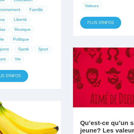
Valeurs
ironnement
Famille
ice
Liberté
PLUS D'INFOS
ias
Musique
le
Politique
gions
Santé
Sport
urs
Vie
US D'INFOS
Qu’est-ce qu’un 
jeune? Les valeu