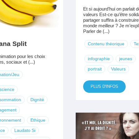
Et si aujourd’hui on parlait 
valeurs Est-ce qu’être solid
partager suffira à construire
monde meilleur ? Je m’expl
Parler de (...)
na Split
Contenu théorique
Te
imation pour les choix
infographie
jeunes
s, sociaux et (...)
portrait
Valeurs
ation/Jeu
PLUS D'INFOS
science
sommation
Dignité
agement
ironnement
Ethique
ice
Laudato Si