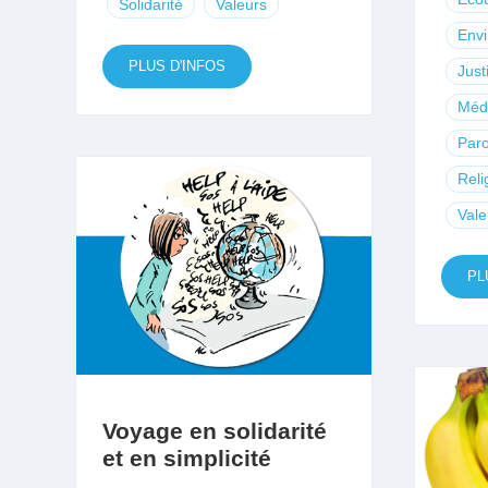
Solidarité
Valeurs
Env
PLUS D'INFOS
Just
Méd
Paro
Reli
Vale
PL
Voyage en solidarité
et en simplicité