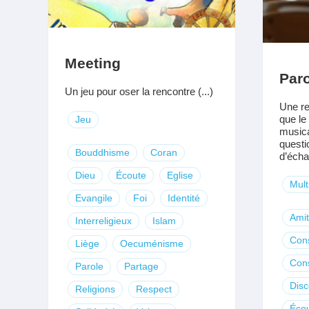
Meeting
Paro
Un jeu pour oser la rencontre (...)
Une re
que le 
Jeu
musica
questi
Bouddhisme
Coran
d’écha
Dieu
Écoute
Eglise
Mult
Evangile
Foi
Identité
Amit
Interreligieux
Islam
Con
Liège
Oecuménisme
Con
Parole
Partage
Dis
Religions
Respect
Éco