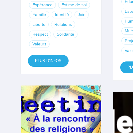
Educ
Espérance
Estime de soi
Esp
Famille
Identité
Joie
Hum
Liberté
Relations
Mult
Respect
Solidarité
Proj
Valeurs
Vale
PLUS D'INFOS
PL