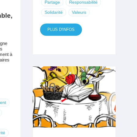
Partage
Responsabilité
Solidarité
Valeurs
ble,
PLUS D'INFOS
agne
es
ment à
aires
ent
ité