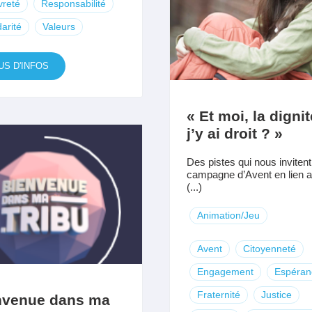
vreté
Responsabilité
darité
Valeurs
US D'INFOS
« Et moi, la dignit
j’y ai droit ? »
Des pistes qui nous inviten
campagne d’Avent en lien a
(...)
Animation/Jeu
Avent
Citoyenneté
Engagement
Espéran
Fraternité
Justice
nvenue dans ma