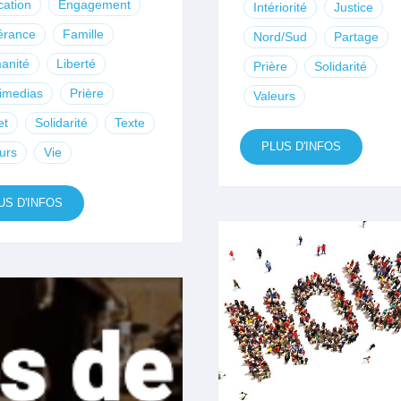
ation
Engagement
Intériorité
Justice
érance
Famille
Nord/Sud
Partage
anité
Liberté
Prière
Solidarité
imedias
Prière
Valeurs
et
Solidarité
Texte
PLUS D'INFOS
urs
Vie
US D'INFOS