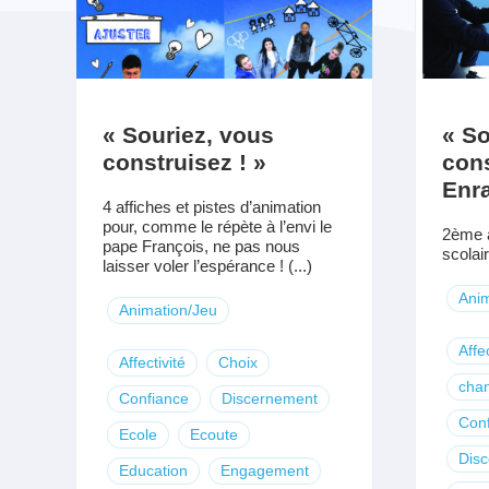
« Souriez, vous
« So
construisez ! »
cons
Enra
4 affiches et pistes d’animation
pour, comme le répète à l’envi le
2ème a
pape François, ne pas nous
scolair
laisser voler l’espérance ! (...)
Anim
Animation/Jeu
Affec
Affectivité
Choix
chan
Confiance
Discernement
Con
Ecole
Ecoute
Dis
Education
Engagement