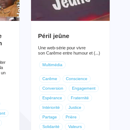
e
Péril jeûne
n
Une web-série pour vivre
son Carême entre humour et (...)
iter
Multimédia
la
 un
Carême
Conscience
Conversion
Engagement
Espérance
Fraternité
Intériorité
Justice
ent
Partage
Prière
Solidarité
Valeurs