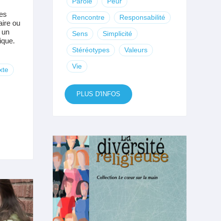
Parole
Peur
des
Rencontre
Responsabilité
aire ou
 un
Sens
Simplicité
ique.
Stéréotypes
Valeurs
Vie
xte
PLUS D'INFOS