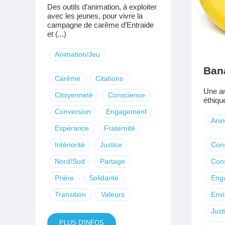
Des outils d’animation, à exploiter
avec les jeunes, pour vivre la
campagne de carême d’Entraide
et (...)
Animation/Jeu
Bana
Carême
Citations
Une an
Citoyenneté
Conscience
éthique
Conversion
Engagement
Anim
Espérance
Fraternité
Intériorité
Justice
Con
Nord/Sud
Partage
Con
Prière
Solidarité
Eng
Transition
Valeurs
Env
Just
PLUS D'INFOS