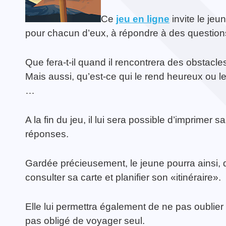
Ce
jeu en ligne
invite le jeu
pour chacun d’eux, à répondre à des questions q
TOUTES LES ACTIVITÉS
Que fera-t-il quand il rencontrera des obstacle
Guerrier·e de la Paix
TOUTES LES ACTUALITÉS
Mais aussi, qu’est-ce qui le rend heureux ou le
…
A la fin du jeu, il lui sera possible d’imprimer
réponses.
Gardée précieusement, le jeune pourra ainsi, qu
consulter sa carte et planifier son «itinéraire».
Elle lui permettra également de ne pas oublier 
pas obligé de voyager seul.