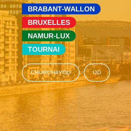
BRABANT-WALLON
BRUXELLES
NAMUR-LUX
TOURNAI
CHURCH4YOU
IJD