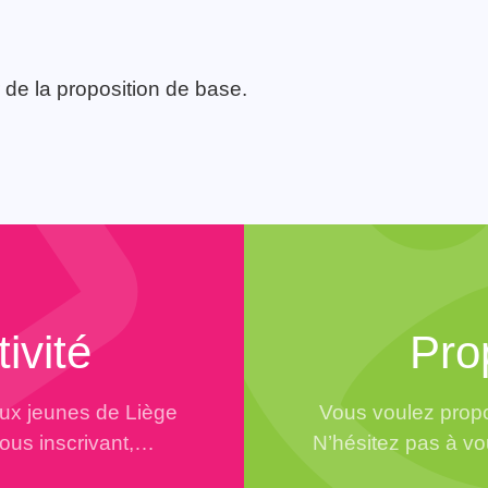
 de la proposition de base.
ivité
Pro
aux jeunes de Liège
Vous voulez propo
vous inscrivant,…
N’hésitez pas à vo