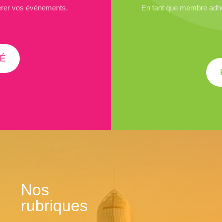
érer vos événements.
En tant que membre adhér
É
Nos
rubriques