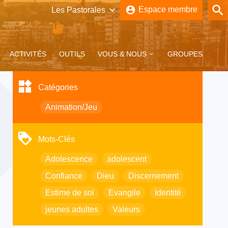
account_circle
Espace membre
Brabant-Wallon
Bruxelles
ACTIVITÉS
OUTILS
VOUS & NOUS
GROUPES
Namur-Lux
Catégories
Tournai
Animation/Jeu
Mots-Clés
Adolescence
adolescent
sus’Trip à
on
Dossier vacances –
Prière de Taizé à Visé
TOUS LES ARTICLES
Création d’un groupe
Eté 2025
WhatsApp pour les
Confiance
Dieu
Discernement
jeunes pros du Bw
Estime de soi
Evangile
Identité
jeunes adultes
Valeurs