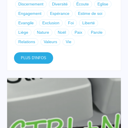
Discernement
Diversité
Écoute
Eglise
Engagement
Espérance
Estime de soi
Evangile
Exclusion
Foi
Liberté
Liège
Nature
Noël
Paix
Parole
Relations
Valeurs
Vie
PLUS D'INFOS