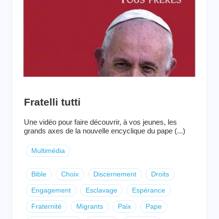
Fratelli tutti
Une vidéo pour faire découvrir, à vos jeunes, les
grands axes de la nouvelle encyclique du pape (...)
Multimédia
Bible
Choix
Discernement
Droits
Engagement
Esclavage
Espérance
Fraternité
Migrants
Paix
Pape