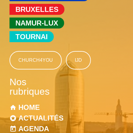
BRUXELLES
NAMUR-LUX
TOURNAI
CHURCH4YOU
IJD
Nos
rubriques
HOME
ACTUALITÉS
AGENDA