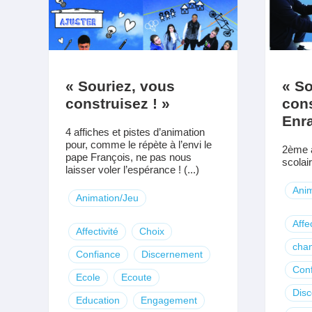
« Souriez, vous
« So
construisez ! »
cons
Enra
4 affiches et pistes d’animation
pour, comme le répète à l’envi le
2ème a
pape François, ne pas nous
scolair
laisser voler l’espérance ! (...)
Anim
Animation/Jeu
Affec
Affectivité
Choix
chan
Confiance
Discernement
Con
Ecole
Ecoute
Dis
Education
Engagement