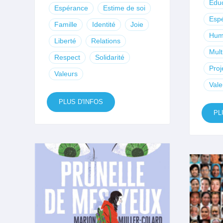
Educ
Espérance
Estime de soi
Esp
Famille
Identité
Joie
Hum
Liberté
Relations
Mult
Respect
Solidarité
Proj
Valeurs
Vale
PLUS D'INFOS
PL