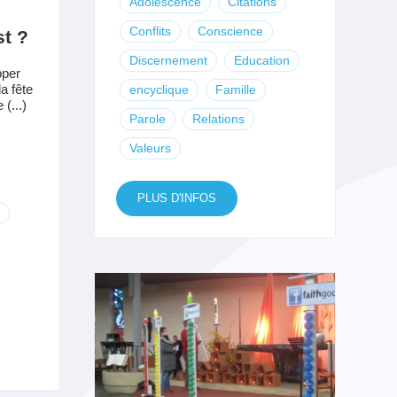
Adolescence
Citations
Conflits
Conscience
st ?
Discernement
Education
pper
a fête
encyclique
Famille
(...)
Parole
Relations
Valeurs
PLUS D'INFOS