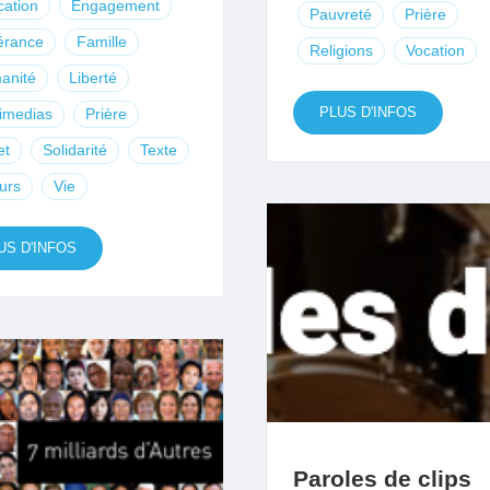
ation
Engagement
Pauvreté
Prière
érance
Famille
Religions
Vocation
anité
Liberté
PLUS D'INFOS
imedias
Prière
et
Solidarité
Texte
urs
Vie
US D'INFOS
Paroles de clips