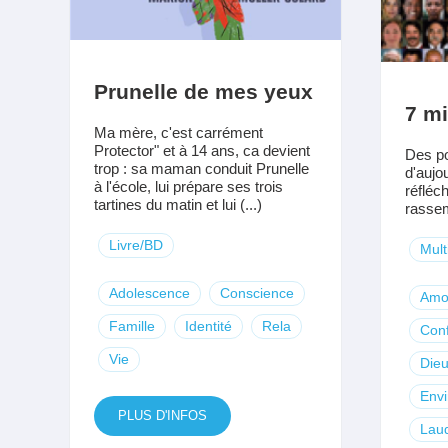
Prunelle de mes yeux
7 mi
Ma mère, c'est carrément
Protector" et à 14 ans, ca devient
Des po
trop : sa maman conduit Prunelle
d'aujo
à l'école, lui prépare ses trois
réfléch
tartines du matin et lui (...)
rassem
Livre/BD
Mult
Adolescence
Conscience
Amo
Famille
Identité
Rela
Conf
Vie
Die
Env
PLUS D'INFOS
Laud