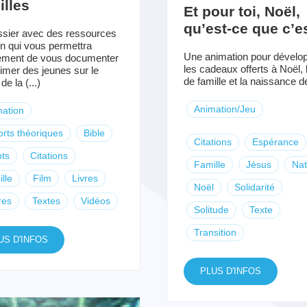
lles
Et pour toi, Noël,
qu’est-ce que c’e
sier avec des ressources
on qui vous permettra
Une animation pour dévelo
ément de vous documenter
les cadeaux offerts à Noël, l
nimer des jeunes sur le
de famille et la naissance de 
e la (...)
Animation/Jeu
ation
rts théoriques
Bible
Citations
Espérance
ts
Citations
Famille
Jésus
Nat
lle
Film
Livres
Noël
Solidarité
res
Textes
Vidéos
Solitude
Texte
Transition
US D'INFOS
PLUS D'INFOS