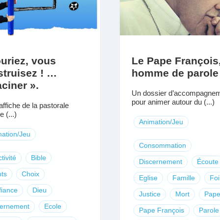
uriez, vous
Le Pape François
truisez ! …
homme de parole
ciner ».
Un dossier d’accompagne
pour animer autour du (...)
ffiche de la pastorale
e (...)
Animation/Jeu
ation/Jeu
Consommation
tivité
Bible
Discernement
Écoute
ts
Choix
Eglise
Famille
Foi
fiance
Dieu
Justice
Mort
Pap
cernement
Ecole
Pape François
Parole