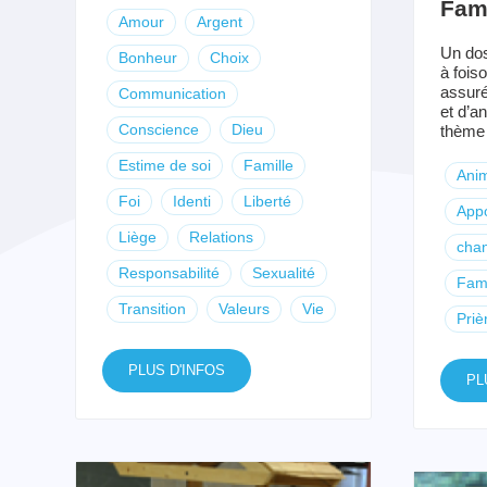
Fami
Amour
Argent
Un dos
Bonheur
Choix
à fois
assur
Communication
et d’a
Conscience
Dieu
thème d
Estime de soi
Famille
Anim
Foi
Identi
Liberté
Appo
Liège
Relations
chan
Responsabilité
Sexualité
Fami
Transition
Valeurs
Vie
Priè
PLUS D'INFOS
PL