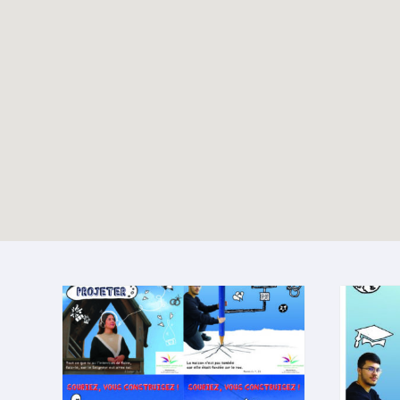
Les 800 ans de
TOUTES LES ACTUALITÉS
l’église Saint-Nicolas
avec les jeunes de la
Hulpe
Enable map filtering