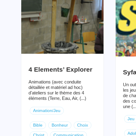
4 Elements’ Explorer
Syf
Animations (avec conduite
Un out
détaillée et matériel ad hoc)
les je
d'ateliers sur le thème des 4
de cha
éléments (Terre, Eau, Air, (...)
des co
une (..
Animation/Jeu
Jeu
Bible
Bonheur
Choix
Ado
Christ
Communication