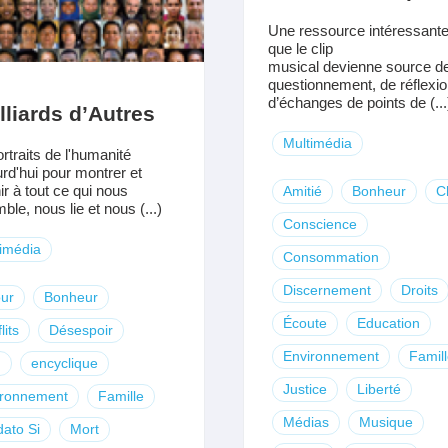
Une ressource intéressante
que le clip
musical devienne source d
questionnement, de réflexio
d’échanges de points de (...
lliards d’Autres
Multimédia
rtraits de l'humanité
urd'hui pour montrer et
ir à tout ce qui nous
Amitié
Bonheur
C
ble, nous lie et nous (...)
Conscience
imédia
Consommation
Discernement
Droits
ur
Bonheur
Écoute
Education
lits
Désespoir
Environnement
Famil
u
encyclique
Justice
Liberté
ironnement
Famille
Médias
Musique
ato Si
Mort