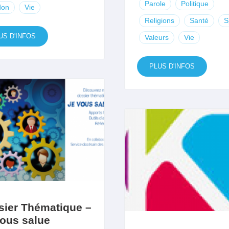
Parole
Politique
don
Vie
Religions
Santé
S
US D'INFOS
Valeurs
Vie
PLUS D'INFOS
sier Thématique –
vous salue