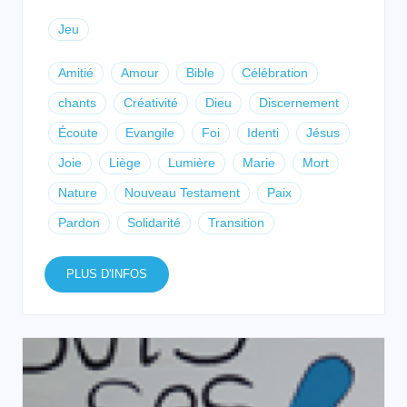
Jeu
Amitié
Amour
Bible
Célébration
chants
Créativité
Dieu
Discernement
Écoute
Evangile
Foi
Identi
Jésus
Joie
Liège
Lumière
Marie
Mort
Nature
Nouveau Testament
Paix
Pardon
Solidarité
Transition
PLUS D'INFOS