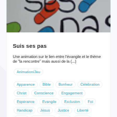
Suis ses pas
Une animation sur le lien entre l'évangile et le thème
de "la rencontre" mais aussi de la (...)
Animation/Jeu
Apparence
Bible
Bonheur
Célébration
Christ
Conscience
Engagement
Espérance
Evangile
Exclusion
Foi
Handicap
Jésus
Justice
Liberté