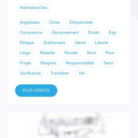
Animation/Jeu
Angoisses
Choix
Citoyenneté
Conscience
Discernement
Droits
Esp
Ethique
Euthanasie
Identi
Liberté
Liège
Maladie
Morale
Mort
Peur
Projet
Respect
Responsabilité
Sens
Souffrance
Transition
Vie
PLUS D'INFOS