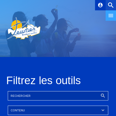
account_circle
Filtrez les outils