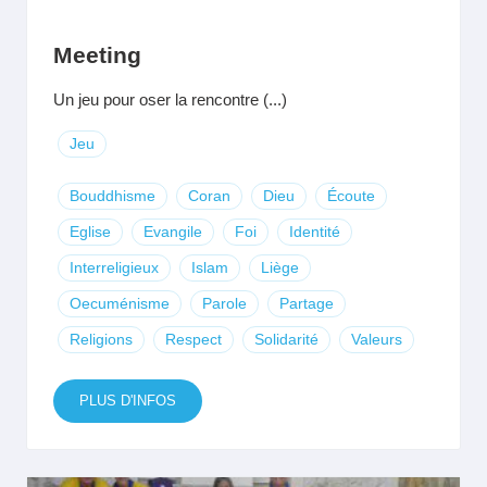
Meeting
Un jeu pour oser la rencontre (...)
Jeu
Bouddhisme
Coran
Dieu
Écoute
Eglise
Evangile
Foi
Identité
Interreligieux
Islam
Liège
Oecuménisme
Parole
Partage
Religions
Respect
Solidarité
Valeurs
PLUS D'INFOS