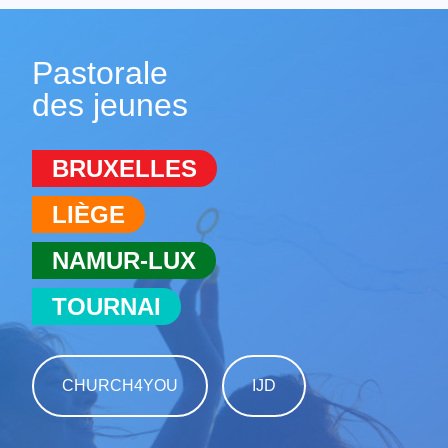
Pastorale
des jeunes
BRUXELLES
LIÈGE
NAMUR-LUX
TOURNAI
CHURCH4YOU
IJD