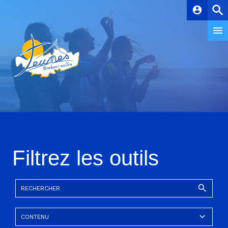
account_circle
Filtrez les outils