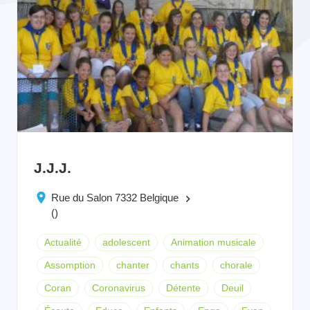
J.J.J.
Rue du Salon 7332 Belgique
keyboard_arrow_right
()
Actualité
adolescent
Animation musicale
Assomption
chanter
chants
chorale
Coran
Coronavirus
Détente
Deuil