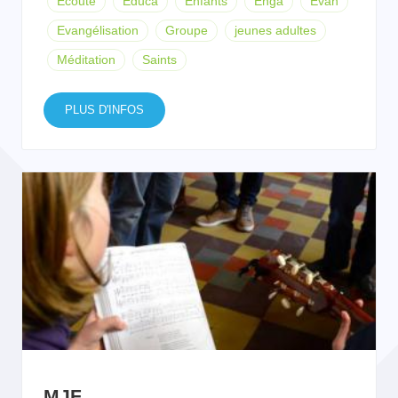
Écoute
Educa
Enfants
Enga
Evan
Evangélisation
Groupe
jeunes adultes
Méditation
Saints
PLUS D'INFOS
MJF