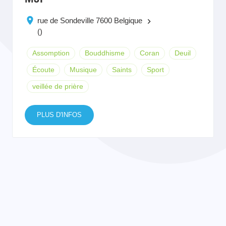
rue de Sondeville 7600 Belgique
keyboard_arrow_right
()
Assomption
Bouddhisme
Coran
Deuil
Écoute
Musique
Saints
Sport
veillée de prière
PLUS D'INFOS