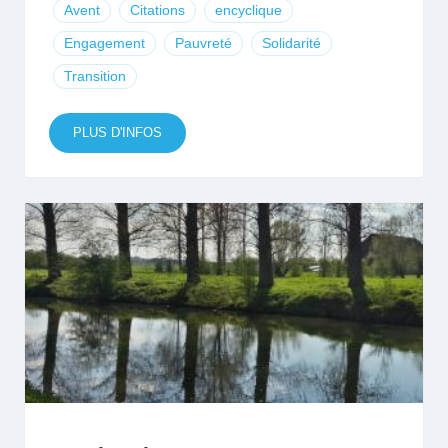
Avent
Citations
encyclique
Engagement
Pauvreté
Solidarité
Transition
PLUS D'INFOS