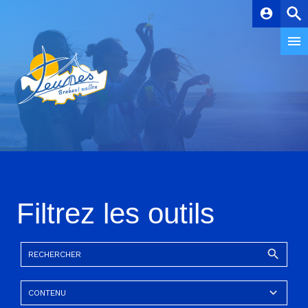
account_circle
Filtrez les outils