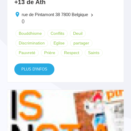
+13 de Ath
rue de Pintamont 38 7800 Belgique
keyboard_arrow_right
()
Bouddhisme
Conflits
Deuil
Discrimination
Eglise
partager
Pauvreté
Prière
Respect
Saints
PLUS D'INFOS