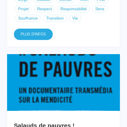
Projet
Respect
Responsabilité
Sens
Souffrance
Transition
Vie
PLUS D'INFOS
Salauds de pauvres !