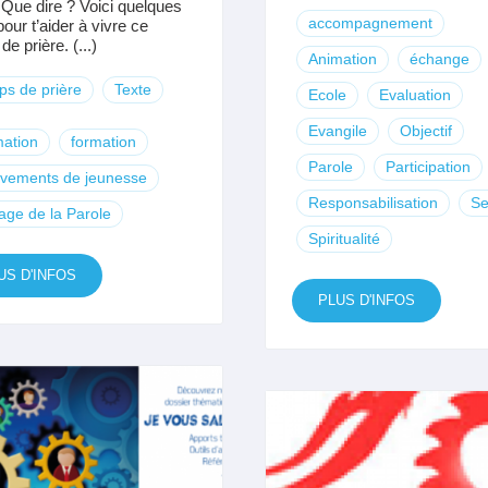
? Que dire ? Voici quelques
accompagnement
our t’aider à vivre ce
e prière. (...)
Animation
échange
s de prière
Texte
Ecole
Evaluation
Evangile
Objectif
ation
formation
Parole
Participation
vements de jeunesse
Responsabilisation
Se
age de la Parole
Spiritualité
US D'INFOS
PLUS D'INFOS