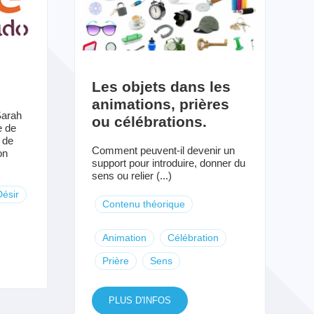
Les objets dans les
animations, prières
 Sarah
ou célébrations.
e de
 de
Comment peuvent-il devenir un
on
support pour introduire, donner du
sens ou relier (...)
Désir
Contenu théorique
Animation
Célébration
Prière
Sens
PLUS D'INFOS