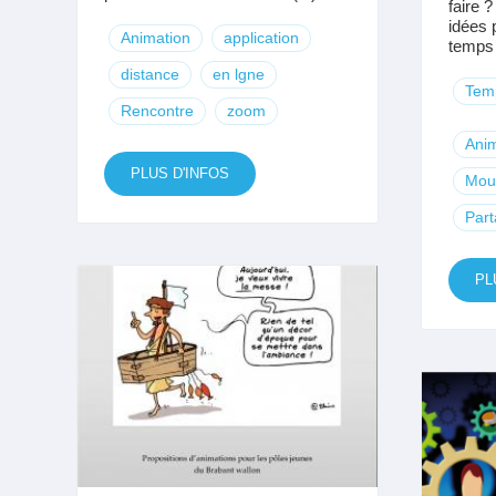
faire 
idées p
Animation
application
temps d
distance
en lgne
Temp
Rencontre
zoom
Anim
PLUS D'INFOS
Mou
Part
PL