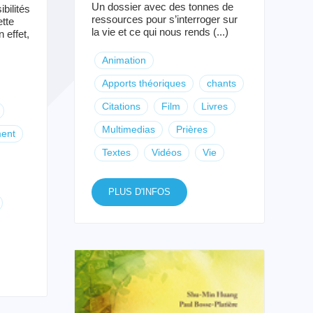
Un dossier avec des tonnes de
bilités
ressources pour s’interroger sur
ette
la vie et ce qui nous rends (...)
 effet,
Animation
Apports théoriques
chants
Citations
Film
Livres
Multimedias
Prières
ent
Textes
Vidéos
Vie
PLUS D'INFOS