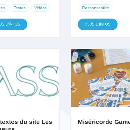
res
Textes
Vidéos
Responsabilité
US D'INFOS
PLUS D'INFOS
textes du site Les
Miséricorde Gam
seurs