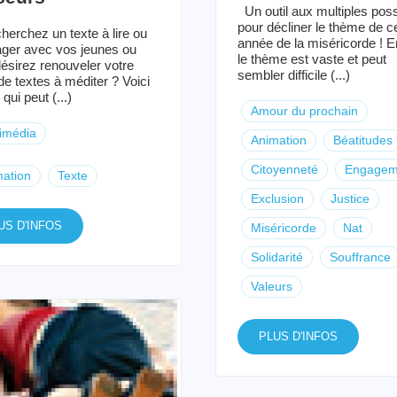
Un outil aux multiples possi
pour décliner le thème de c
herchez un texte à lire ou
année de la miséricorde ! En
ager avec vos jeunes ou
le thème est vaste et peut
ésirez renouveler votre
sembler difficile (...)
de textes à méditer ? Voici
 qui peut (...)
Amour du prochain
imédia
Animation
Béatitudes
Citoyenneté
Engagem
ation
Texte
Exclusion
Justice
US D'INFOS
Miséricorde
Nat
Solidarité
Souffrance
Valeurs
PLUS D'INFOS