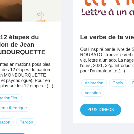
12 étapes du
Le verbe de ta vie
don de Jean
Outil inspiré par le livre de
NBOURQUETTE
ROUBATO, Trouve le verb
vie, lettre à un ado, La nage
entes animations possibles
l’ours, 2021, 32p. Introducti
ir des 12 étapes du pardon
pour l’animateur Le (...)
ean MONBOURQUETTE
e et psychologue). Pour en
Animation
Choix
plus sur les 12 étapes : (...)
Vocation
ation/Jeu
enu théorique
PLUS D'INFOS
ation
Pardon