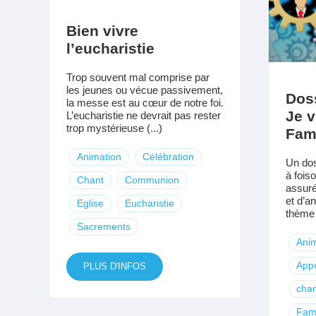
Bien vivre
l’eucharistie
Trop souvent mal comprise par
les jeunes ou vécue passivement,
Dos
la messe est au cœur de notre foi.
Je 
L’eucharistie ne devrait pas rester
trop mystérieuse (...)
Fami
Animation
Célébration
Un dos
à fois
Chant
Communion
assur
et d’a
Eglise
Eucharistie
thème d
Sacrements
Anim
Appo
PLUS D'INFOS
chan
Fami