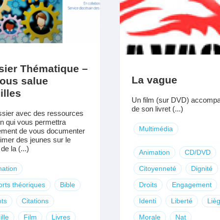
sier Thématique –
La vague
vous salue
lles
Un film (sur DVD) accomp
de son livret (...)
sier avec des ressources
on qui vous permettra
Multimédia
ément de vous documenter
nimer des jeunes sur le
e la (...)
Animation
CD/DVD
ation
Citoyenneté
Dignité
rts théoriques
Bible
Droits
Engagement
ts
Citations
Identi
Liberté
Liè
lle
Film
Livres
Morale
Nat