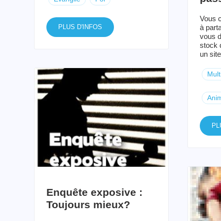
Vous c
PLUS D'INFOS
à part
vous d
stock 
un site
Mult
Anim
PL
Enquête exposive :
Toujours mieux?