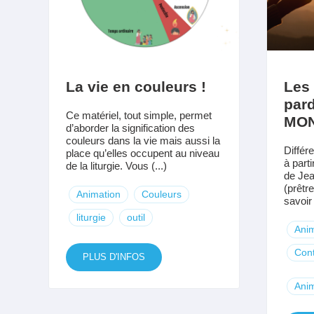
La vie en couleurs !
Les 
par
Ce matériel, tout simple, permet
MO
d’aborder la signification des
couleurs dans la vie mais aussi la
Différ
place qu’elles occupent au niveau
à part
de la liturgie. Vous (...)
de J
(prêtr
Animation
Couleurs
savoir 
liturgie
outil
Anim
Cont
PLUS D'INFOS
Anim