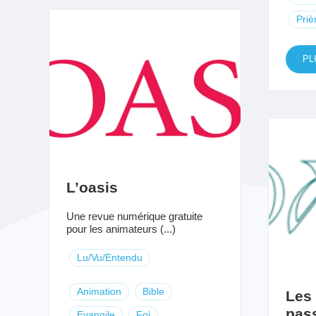
Priè
PL
L’oasis
Une revue numérique gratuite
pour les animateurs (...)
Lu/Vu/Entendu
Animation
Bible
Les 
pas
Evangile
Foi