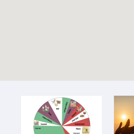
Les 800 ans de
TOUTES LES ACTUALITÉS
l’église Saint-Nicolas
avec les jeunes de la
Hulpe
Enable map filtering