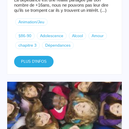
nombre de +16ans, nous ne pouvons pas leur dire
qu’ils se trompent car ils y trouvent un intérêt. (...)
Animation/Jeu
§86-90
Adolescence
Alcool
Amour
chapitre 3
Dépendances
PLUS D'INFOS