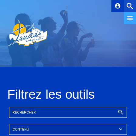
account_circle
Filtrez les outils