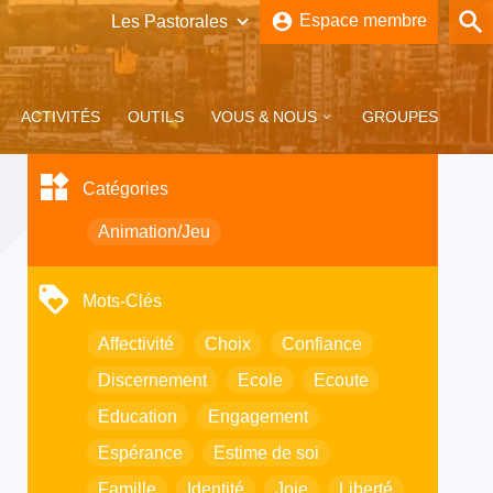
account_circle
Espace membre
Brabant-Wallon
Bruxelles
ACTIVITÉS
OUTILS
VOUS & NOUS
GROUPES
Namur-Lux
Catégories
Tournai
Animation/Jeu
Mots-Clés
Affectivité
Choix
Confiance
sus’Trip à
on
Dossier vacances –
Prière de Taizé à Visé
TOUS LES ARTICLES
Création d’un groupe
Eté 2025
WhatsApp pour les
Discernement
Ecole
Ecoute
jeunes pros du Bw
Education
Engagement
Espérance
Estime de soi
Famille
Identité
Joie
Liberté