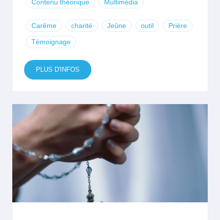
Contenu théorique
Multimédia
Carême
charité
Jeûne
outil
Prière
Témoignage
PLUS D'INFOS