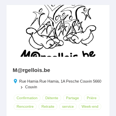
M@rgellois.be
Rue Hamia Rue Hamia, 1A Pesche Couvin 5660
Couvin
keyboard_arrow_right
Confirmation
Détente
Partage
Prière
Rencontre
Retraite
service
Week-end