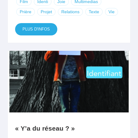
Film
Identi
Joie
Multimedias
Prière
Projet
Relations
Texte
Vie
PLUS D'INFOS
« Y’a du réseau ? »