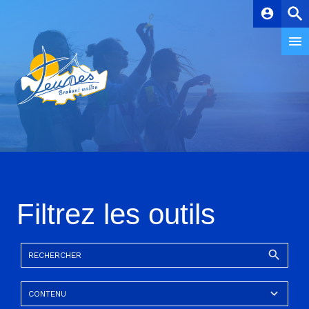
account_circle
Filtrez les outils