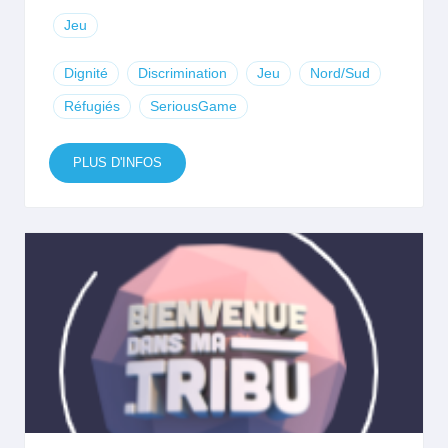
Jeu
Dignité
Discrimination
Jeu
Nord/Sud
Réfugiés
SeriousGame
PLUS D'INFOS