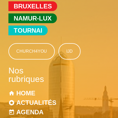
BRUXELLES
NAMUR-LUX
TOURNAI
CHURCH4YOU
IJD
Nos
rubriques
HOME
ACTUALITÉS
AGENDA