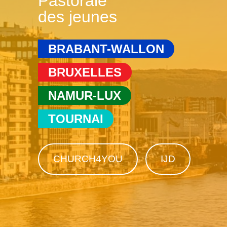
Pastorale
des jeunes
BRABANT-WALLON
BRUXELLES
NAMUR-LUX
TOURNAI
CHURCH4YOU
IJD