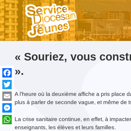
NE MANQUEZ PAS...
« Souriez, vous const
».
Facebook
Twitter
On change de site web !
Rassemblement
Contact & Équipe
Laudato Si’
Formation Croisillon
Avec Carlo Acutis. En
Gro
Acc
A l’heure où la deuxième affiche a pris place d
Diocésain des Jeunes
route pour le Jubilé de
Gau
spir
16-02-2021
plus à parler de seconde vague, et même de 
2017
l’Espérance
Email
Messenger
La crise sanitaire continue, en effet, à impacte
enseignants, les élèves et leurs familles.
WhatsApp