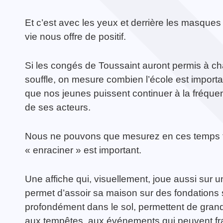
Et c’est avec les yeux et derrière les masques 
vie nous offre de positif.
TOUTES LES ACTIVITÉS
Si les congés de Toussaint auront permis à c
Guerrier·e de la Paix
TOUTES LES ACTUALITÉS
souffle, on mesure combien l’école est importa
que nos jeunes puissent continuer à la fréquente
de ses acteurs.
Nous ne pouvons que mesurez en ces temps tro
« enraciner » est important.
Une affiche qui, visuellement, joue aussi sur u
permet d’assoir sa maison sur des fondations s
profondément dans le sol, permettent de grandi
aux tempêtes, aux événements qui peuvent frag