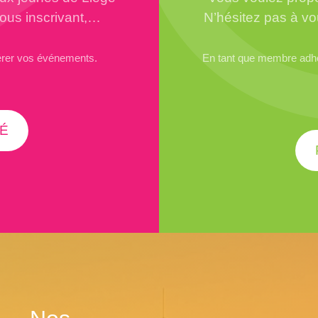
vous inscrivant,…
N’hésitez pas à vo
érer vos événements.
En tant que membre adhér
É