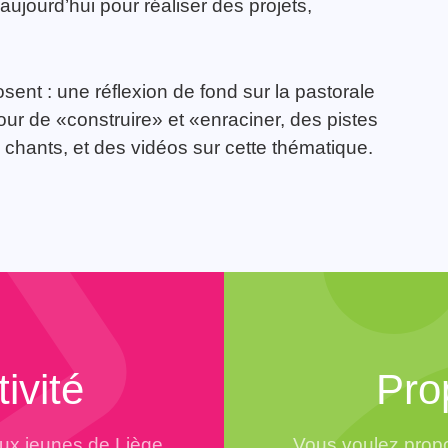
aujourd’hui pour réaliser des projets,
s
posent : une réflexion de fond sur la pastorale
ur de «construire» et «enraciner, des pistes
s chants, et des vidéos sur cette thématique.
ivité
Pro
aux jeunes de Liège
Vous voulez propo