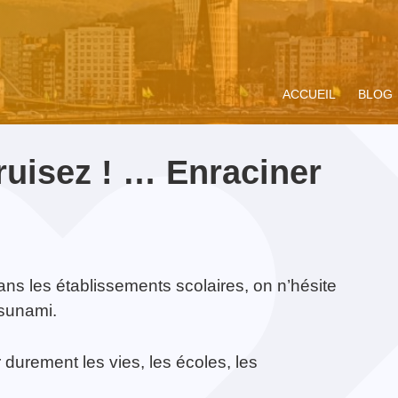
ACCUEIL
BLOG
ruisez ! … Enraciner
upe de prière
ompagnement
Miracle Eucharistique
Rencontre Vocations
Présentation
Vivre le Jubilé 2025
Concert Je
Präsentati
ans les établissements scolaires, on n’hésite
dium
ituel
& présence réelle
« Pèlerins
Battice
tsunami.
d’espérance » :
propositions pour les
jeunes
r durement les vies, les écoles, les