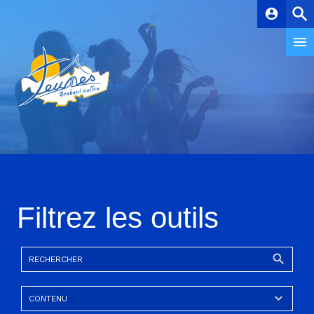
account_circle
Filtrez les outils