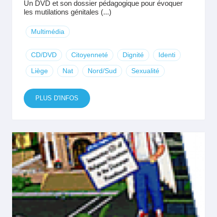
Un DVD et son dossier pédagogique pour évoquer
les mutilations génitales (...)
Multimédia
CD/DVD
Citoyenneté
Dignité
Identi
Liège
Nat
Nord/Sud
Sexualité
PLUS D'INFOS