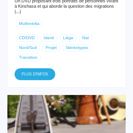
Un DVD proposant trois portraits de personnes vivant
à Kinshasa et qui aborde la question des migrations
(...)
Multimédia
CD/DVD
Identi
Liège
Nat
Nord/Sud
Projet
Stéréotypes
Transition
PLUS D'INFOS