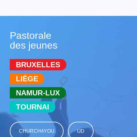
Pastorale
des jeunes
BRUXELLES
LIÈGE
NAMUR-LUX
TOURNAI
CHURCH4YOU
IJD