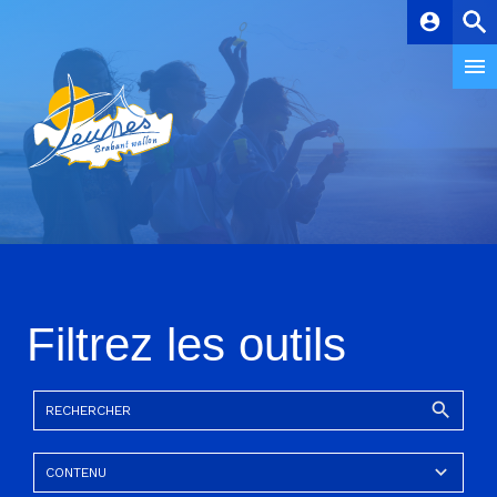
account_circle
Filtrez les outils