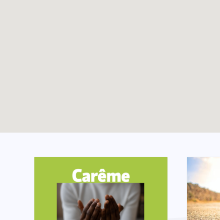
Les 800 ans de
TOUTES LES ACTUALITÉS
l’église Saint-Nicolas
avec les jeunes de la
Hulpe
Enable map filtering