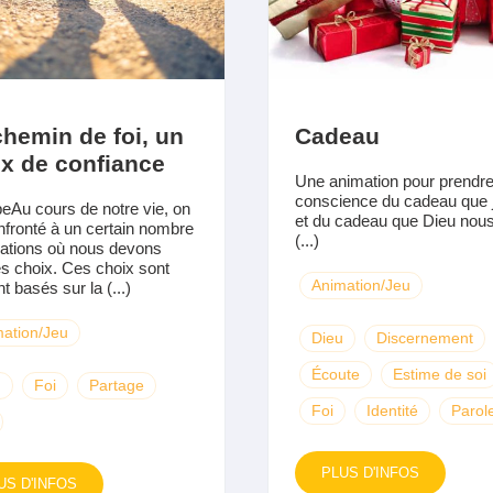
hemin de foi, un
Cadeau
x de confiance
Une animation pour prendr
conscience du cadeau que j
peAu cours de notre vie, on
et du cadeau que Dieu nous 
nfronté à un certain nombre
(...)
uations où nous devons
es choix. Ces choix sont
Animation/Jeu
t basés sur la (...)
ation/Jeu
Dieu
Discernement
Écoute
Estime de soi
u
Foi
Partage
Foi
Identité
Parol
PLUS D'INFOS
US D'INFOS