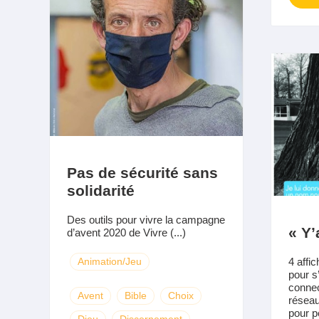
Pas de sécurité sans
solidarité
Des outils pour vivre la campagne
« Y’
d’avent 2020 de Vivre (...)
Animation/Jeu
4 affi
pour s
connec
Avent
Bible
Choix
réseau
pour p
Dieu
Discernement