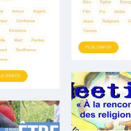
Dieu
Eglise
Evang
ié
Amour
Argent
Film
Foi
Idoles
heur
Confiance
Jésus
Religions
S
u
Emotions
Témoin
lle
Mort
Pardon
PLUS D'INFOS
pect
Souffrance
ence
US D'INFOS