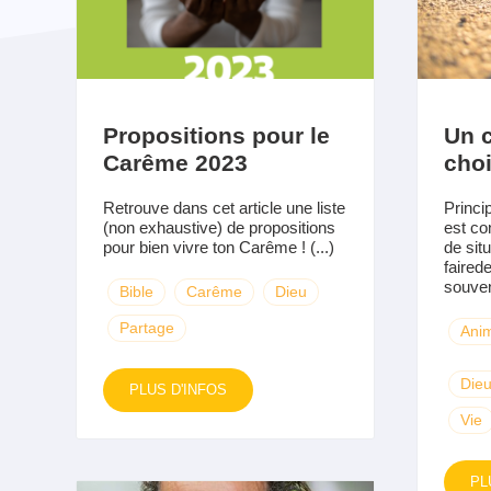
Propositions pour le
Un c
Carême 2023
choi
Retrouve dans cet article une liste
Princi
(non exhaustive) de propositions
est co
pour bien vivre ton Carême ! (...)
de sit
faired
souven
Bible
Carême
Dieu
Partage
Anim
Die
PLUS D'INFOS
Vie
PL