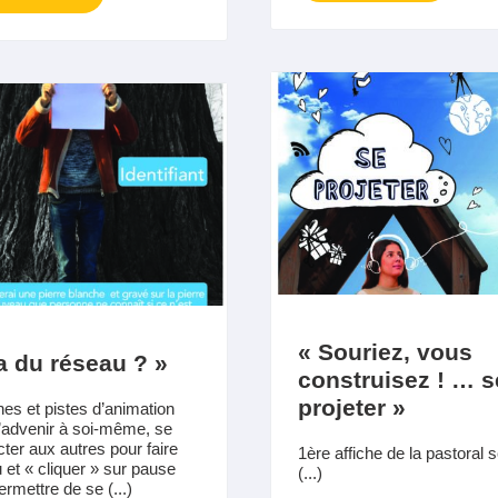
« Souriez, vous
a du réseau ? »
construisez ! … s
projeter »
ches et pistes d’animation
’advenir à soi-même, se
ter aux autres pour faire
1ère affiche de la pastoral s
 et « cliquer » sur pause
(...)
ermettre de se (...)