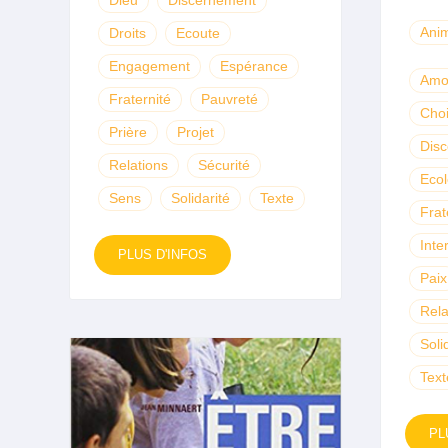
Anim
Droits
Ecoute
Engagement
Espérance
Amo
Fraternité
Pauvreté
Cho
Prière
Projet
Dis
Relations
Sécurité
Ecol
Sens
Solidarité
Texte
Frat
Inte
PLUS D'INFOS
Paix
Rela
Soli
Text
PL