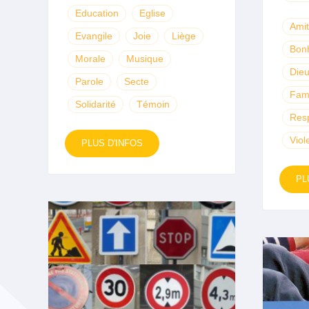
Education
Eglise
Amit
Evangile
Joie
Liège
Bon
Morale
Musique
Die
Parole
Secte
Fami
Solidarité
Témoin
Res
Viol
PLUS D'INFOS
PL