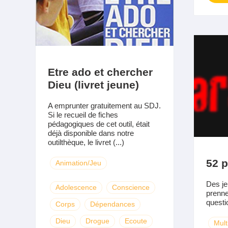
Etre ado et chercher
Dieu (livret jeune)
A emprunter gratuitement au SDJ.
Si le recueil de fiches
pédagogiques de cet outil, était
déjà disponible dans notre
outilthèque, le livret (...)
52 p
Animation/Jeu
Des je
Adolescence
Conscience
prenne
questio
Corps
Dépendances
Dieu
Drogue
Ecoute
Mult