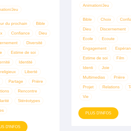
Animation/Jeu
ation/Jeu
Bible
Choix
Confi
ur du prochain
Bible
Dieu
Discernement
ix
Confiance
Dieu
Ecole
Ecoute
cernement
Diversité
Engagement
Espéran
e
Estime de soi
Estime de soi
Film
ernité
Identité
Identi
Joie
rreligieux
Liberté
Multimedias
Prière
Partage
Prière
Projet
Relations
T
tions
Rencontre
Vie
darité
Stéréotypes
es
PLUS D'INFOS
US D'INFOS