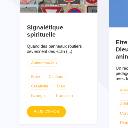
Signalétique
spirituelle
Etre
Quand des panneaux routiers
Dieu
deviennent des «clin (...)
ani
Animation/Jeu
Un rec
pédago
Bible
Citations
avec le
Créativité
Dieu
Anim
Evangile
Transition
Ado
PLUS D'INFOS
Cor
Die