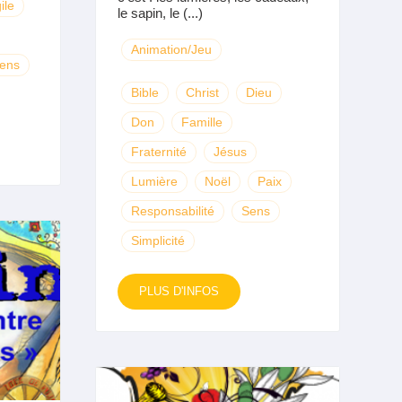
ile
le sapin, le (...)
Animation/Jeu
ens
Bible
Christ
Dieu
Don
Famille
Fraternité
Jésus
Lumière
Noël
Paix
Responsabilité
Sens
Simplicité
PLUS D'INFOS