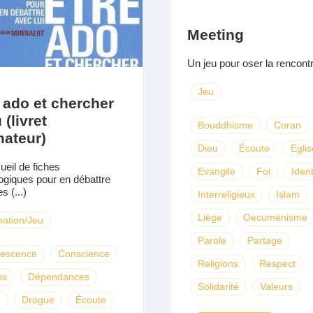
Meeting
Un jeu pour oser la rencontre
Jeu
 ado et chercher
 (livret
Bouddhisme
Coran
mateur)
Dieu
Écoute
Eglis
ueil de fiches
Evangile
Foi
Ident
giques pour en débattre
s (...)
Interreligieux
Islam
Liège
Oecuménisme
ation/Jeu
Parole
Partage
lescence
Conscience
Religions
Respect
ps
Dépendances
Solidarité
Valeurs
u
Drogue
Écoute