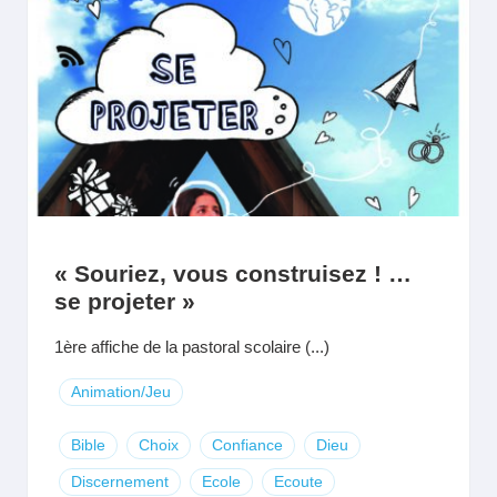
« Souriez, vous construisez ! …
se projeter »
1ère affiche de la pastoral scolaire (...)
Animation/Jeu
Bible
Choix
Confiance
Dieu
Discernement
Ecole
Ecoute