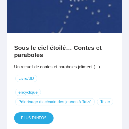
Sous le ciel étoilé… Contes et
paraboles
Un recueil de contes et paraboles joliment (...)
Livre/BD
encyclique
Pèlerinage diocésain des jeunes à Taizé
Texte
PLUS D'INFOS