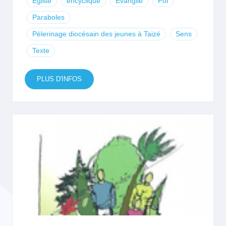
Eglise
encyclique
Evangile
Foi
Paraboles
Pèlerinage diocésain des jeunes à Taizé
Sens
Texte
PLUS D'INFOS