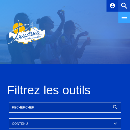
account_circle
Filtrez les outils