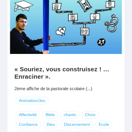
« Souriez, vous construisez ! …
Enraciner ».
2ème affiche de la pastorale scolaire (...)
Animation/Jeu
Affectivité
Bible
chants
Choix
Confiance
Dieu
Discernement
Ecole