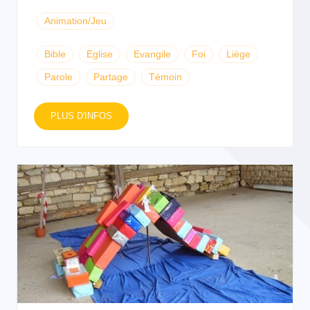
Animation/Jeu
Bible
Eglise
Evangile
Foi
Liège
Parole
Partage
Témoin
PLUS D'INFOS