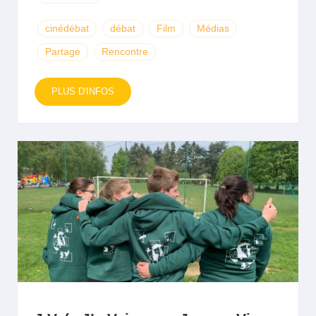
cinédébat
débat
Film
Médias
Partage
Rencontre
PLUS D'INFOS