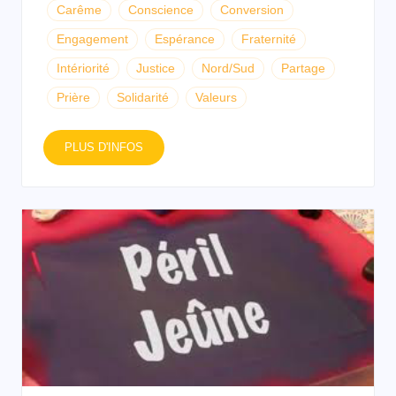
Carême
Conscience
Conversion
Engagement
Espérance
Fraternité
Intériorité
Justice
Nord/Sud
Partage
Prière
Solidarité
Valeurs
PLUS D'INFOS