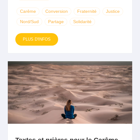
Carême
Conversion
Fraternité
Justice
Nord/Sud
Partage
Solidarité
PLUS D'INFOS
Textes et prières pour le Carême