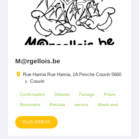
M@rgellois.be
Rue Hamia Rue Hamia, 1A Pesche Couvin 5660
Couvin
keyboard_arrow_right
Confirmation
Détente
Partage
Prière
Rencontre
Retraite
service
Week-end
PLUS D'INFOS