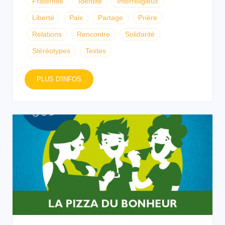
Fraternité
Identité
Interreligieux
Liberté
Paix
Partage
Prière
Relations
Rencontre
Solidarité
Stéréotypes
Textes
PLUS D'INFOS