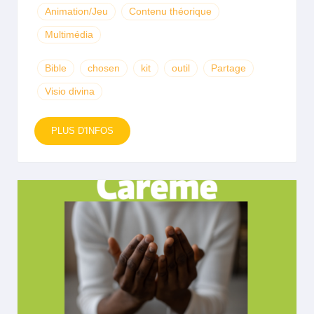
Animation/Jeu
Contenu théorique
Multimédia
Bible
chosen
kit
outil
Partage
Visio divina
PLUS D'INFOS