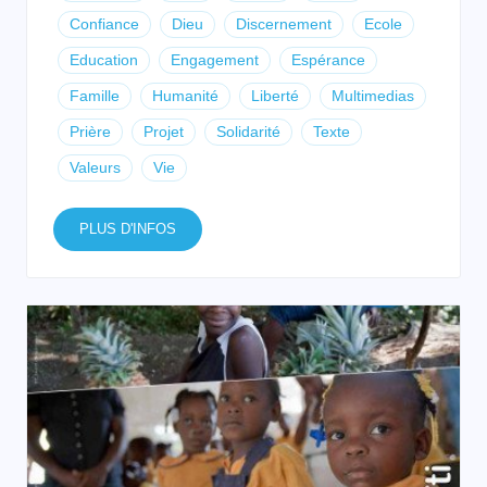
Confiance
Dieu
Discernement
Ecole
Education
Engagement
Espérance
Famille
Humanité
Liberté
Multimedias
Prière
Projet
Solidarité
Texte
Valeurs
Vie
PLUS D'INFOS