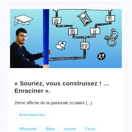
« Souriez, vous construisez ! …
Enraciner ».
2ème affiche de la pastorale scolaire (...)
Animation/Jeu
Affectivité
Bible
chants
Choix