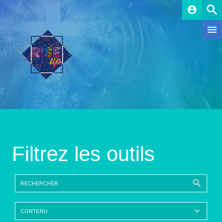
account_circle
Filtrez les outils