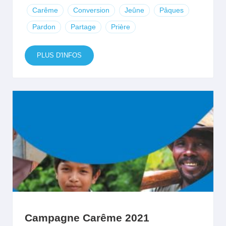
Carême
Conversion
Jeûne
Pâques
Pardon
Partage
Prière
PLUS D'INFOS
Campagne Carême 2021