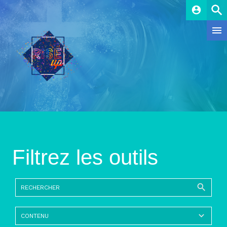
account_circle
Filtrez les outils