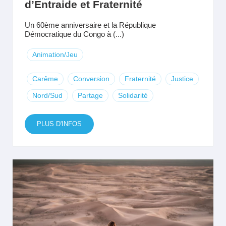
d’Entraide et Fraternité
Un 60ème anniversaire et la République
Démocratique du Congo à (...)
Animation/Jeu
Carême
Conversion
Fraternité
Justice
Nord/Sud
Partage
Solidarité
PLUS D'INFOS