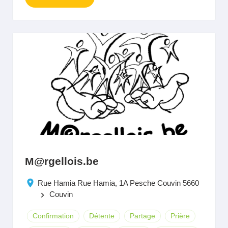
M@rgellois.be
Rue Hamia Rue Hamia, 1A Pesche Couvin 5660
Couvin
keyboard_arrow_right
Confirmation
Détente
Partage
Prière