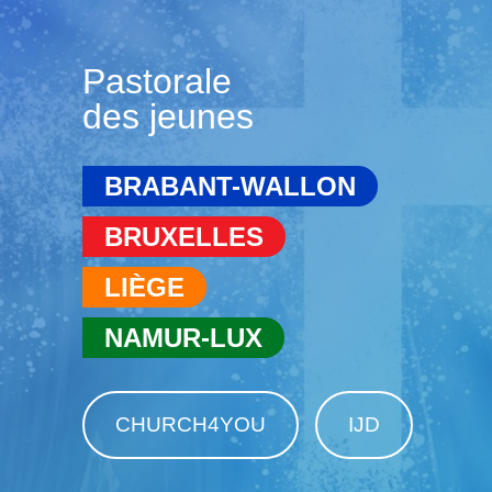
Pastorale
des jeunes
BRABANT-WALLON
BRUXELLES
LIÈGE
NAMUR-LUX
CHURCH4YOU
IJD