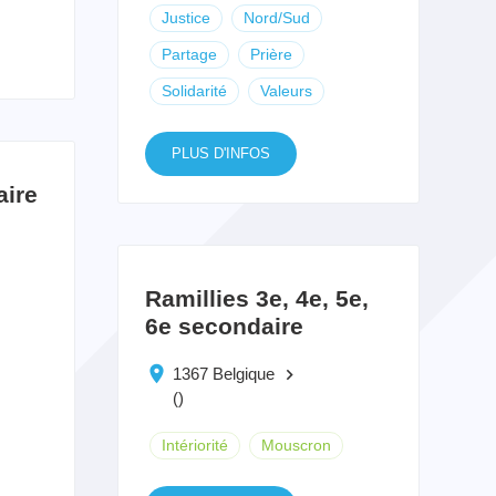
Justice
Nord/Sud
Partage
Prière
Solidarité
Valeurs
PLUS D'INFOS
aire
Ramillies 3e, 4e, 5e,
6e secondaire
1367 Belgique
keyboard_arrow_right
()
Intériorité
Mouscron