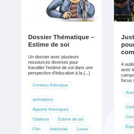
Dossier Thématique –
Just
Estime de soi
pou
com
Un dossier avec plusieurs
ressources diverses pour
4 outil
travailler l’estime de soi dans une
avec l
perspective d’éducation à la (...)
campa
focus s
Contenu théorique
Anim
animations
Car
Apports théoriques
Con
Citations
Estime de soi
Esp
Film
Intériorité
Livres