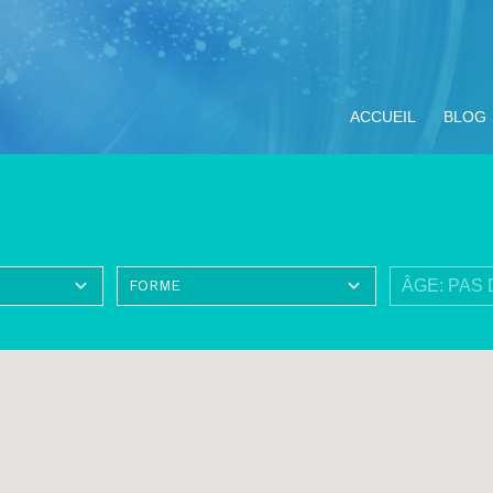
ACCUEIL
BLOG
ompagnement
Miracle Eucharistique
Nos objectifs
Vivre le Jubilé 2025
TOUS LE
ituel
& présence réelle
« Pèlerins
d’espérance » :
propositions pour les
jeunes