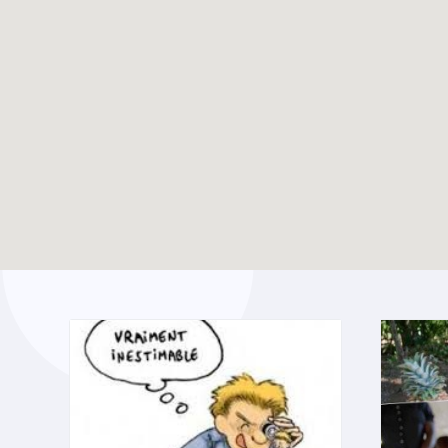
Création d’un groupe
TOUTES LES ACTUALITÉS
WhatsApp pour les
jeunes pros du Bw
Enable map filtering