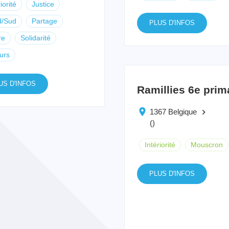
iorité
Justice
d/Sud
Partage
PLUS D'INFOS
re
Solidarité
urs
US D'INFOS
Ramillies 6e prim
1367 Belgique
keyboard_arrow_right
()
Intériorité
Mouscron
PLUS D'INFOS