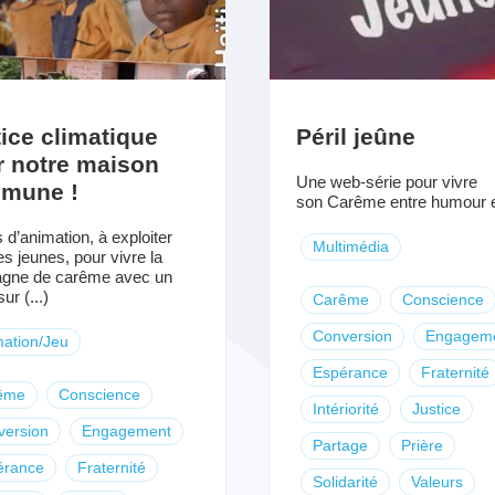
ice climatique
Péril jeûne
r notre maison
Une web-série pour vivre
mune !
son Carême entre humour et
s d’animation, à exploiter
Multimédia
es jeunes, pour vivre la
gne de carême avec un
ur (...)
Carême
Conscience
Conversion
Engagem
ation/Jeu
Espérance
Fraternité
ême
Conscience
Intériorité
Justice
version
Engagement
Partage
Prière
érance
Fraternité
Solidarité
Valeurs