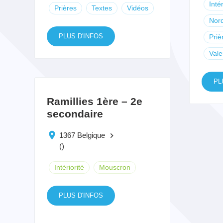
Intér
Prières
Textes
Vidéos
Nor
PLUS D'INFOS
Priè
Vale
PL
Ramillies 1ère – 2e
secondaire
1367 Belgique
keyboard_arrow_right
()
Intériorité
Mouscron
PLUS D'INFOS