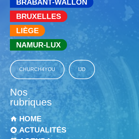
BRABANT-WALLON
BRUXELLES
LIÈGE
NAMUR-LUX
CHURCH4YOU
IJD
Nos
rubriques
HOME
ACTUALITÉS