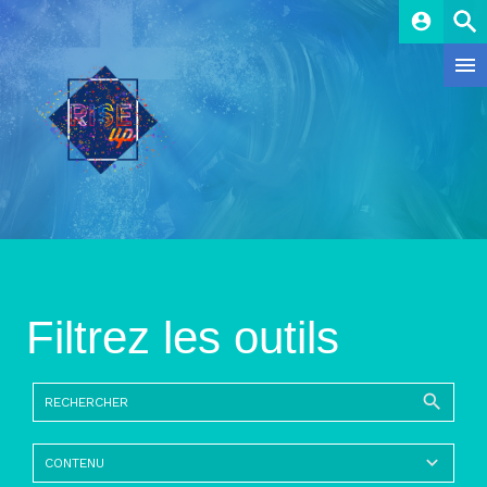
account_circle
Filtrez les outils