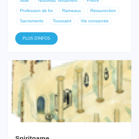
Noël
Nouveau Testament
Prêtre
Profession de foi
Rameaux
Réssurection
Sacrements
Toussaint
Vie consacrée
PLUS D'INFOS
Spiritgame