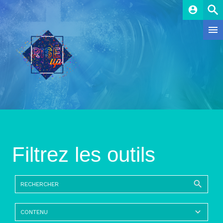
account_circle
Filtrez les outils