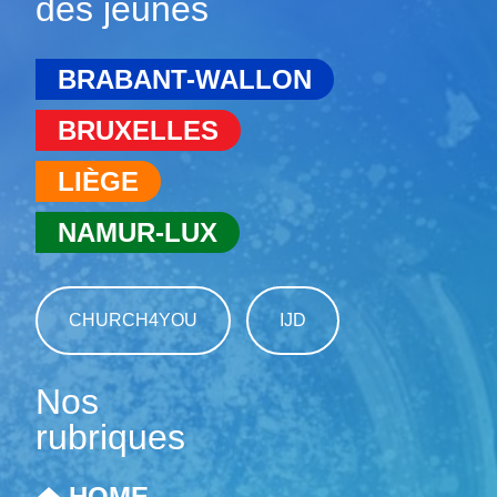
des jeunes
BRABANT-WALLON
BRUXELLES
LIÈGE
NAMUR-LUX
CHURCH4YOU
IJD
Nos
rubriques
HOME