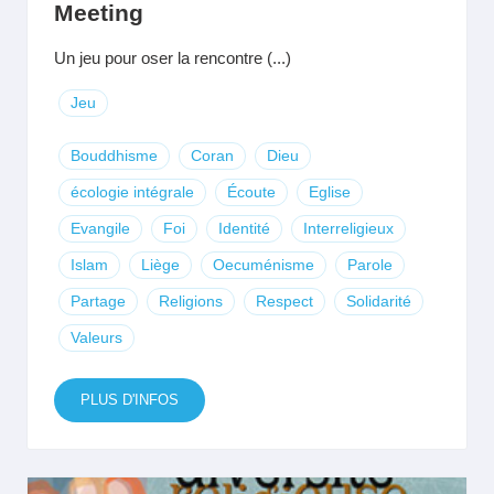
Meeting
Un jeu pour oser la rencontre (...)
Jeu
Bouddhisme
Coran
Dieu
écologie intégrale
Écoute
Eglise
Evangile
Foi
Identité
Interreligieux
Islam
Liège
Oecuménisme
Parole
Partage
Religions
Respect
Solidarité
Valeurs
PLUS D'INFOS