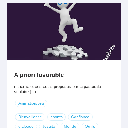
A priori favorable
n thème et des outils proposés par la pastorale
scolaire (...)
Animation/Jeu
Bienveillance
chants
Confiance
dialogue
Jésuite
Monde
Outils