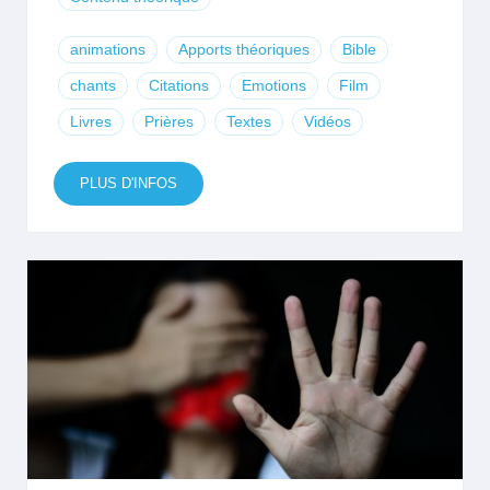
animations
Apports théoriques
Bible
chants
Citations
Emotions
Film
Livres
Prières
Textes
Vidéos
PLUS D'INFOS