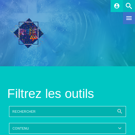
account_circle
Filtrez les outils