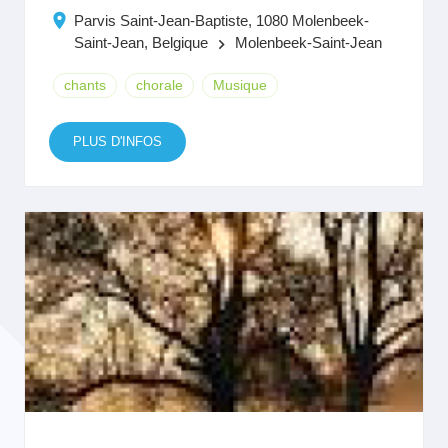
Parvis Saint-Jean-Baptiste, 1080 Molenbeek-
Saint-Jean, Belgique
Molenbeek-Saint-Jean
keyboard_arrow_right
chants
chorale
Musique
PLUS D'INFOS