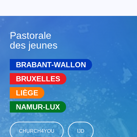
Pastorale
des jeunes
BRABANT-WALLON
BRUXELLES
LIÈGE
NAMUR-LUX
CHURCH4YOU
IJD