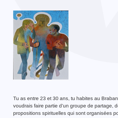
Guy Gilbert à Waterloo
TOUTES LES ACTIVITÉS
Les 800 ans de
TOUTES LES ACTUALITÉS
l’église Saint-Nicolas
avec les jeunes de la
Hulpe
Tu as entre 23 et 30 ans, tu habites au Braban
voudrais faire partie d’un groupe de partage, d
propositions spirituelles qui sont organisées 