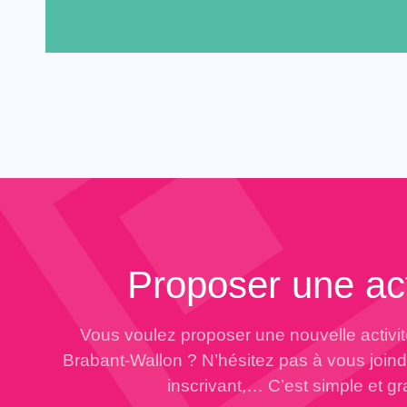
Proposer une act
Vous voulez proposer une nouvelle activi
Brabant-Wallon ? N’hésitez pas à vous join
inscrivant,… C’est simple et gra