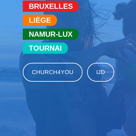
BRUXELLES
LIÈGE
NAMUR-LUX
TOURNAI
CHURCH4YOU
IJD