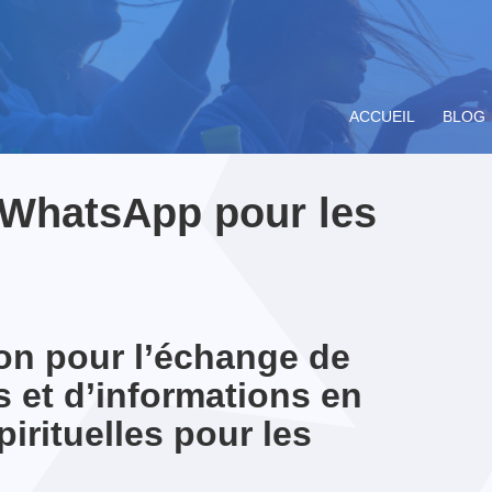
ACCUEIL
BLOG
 WhatsApp pour les
on pour l’échange de
ompagnement
Parcours Kairos 18-35
Debout les gars !
Liens
Dossier Vacances ⛱️
Spes Belgique
TOUS LE
ituel
ans… Kézako?
🏝️😎
j
21-08-2023
 et d’informations en
irituelles pour les