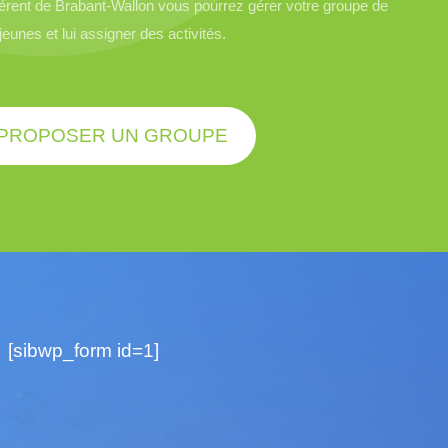
rent de Brabant-Wallon vous pourrez gérer votre groupe de
jeunes et lui assigner des activités.
PROPOSER UN GROUPE
[sibwp_form id=1]