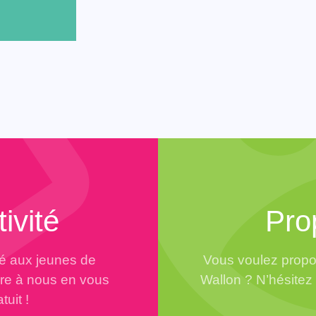
ivité
Pro
té aux jeunes de
Vous voulez propo
dre à nous en vous
Wallon ? N’hésitez 
tuit !