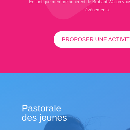
En tant que membre adhérent de Brabant-Wallon vous
événements.
PROPOSER UNE ACTIVIT
Pastorale
des jeunes