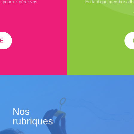
 pourrez gérer vos
En tant que membre adhé
É
Nos
rubriques