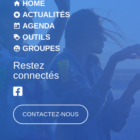
HOME
ACTUALITÉS
AGENDA
OUTILS
GROUPES
Restez
connectés
CONTACTEZ-NOUS