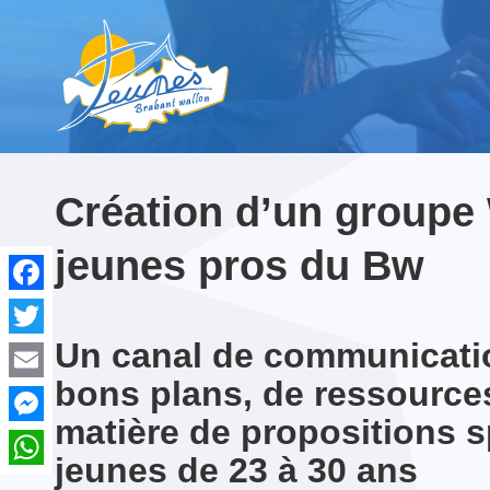
NE MANQUEZ PAS...
NE MANQUEZ PAS...
Création d’un groupe
jeunes pros du Bw
Facebook
Un canal de communicati
Twitter
Programme 2026-2027
LE MAREDSOUS SOUND
Contact & Équipe
Formation Croisillon
Programme 2026-
Camp Bible au Fil
Acc
FESTIVAL
2027
avec les Religieuses
spir
07-05-2026
bons plans, de ressources
de l’Assomption
Email
28-08-2026
matière de propositions sp
Messenger
jeunes de 23 à 30 ans
WhatsApp