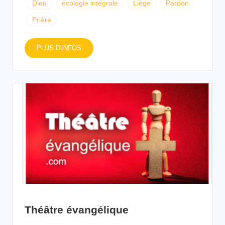
Dieu
écologie intégrale
Liège
Pardon
Prière
PLUS D'INFOS
Théâtre évangélique