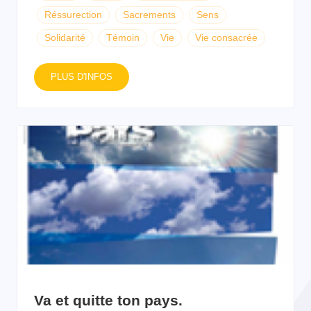
Réssurection
Sacrements
Sens
Solidarité
Témoin
Vie
Vie consacrée
PLUS D'INFOS
Va et quitte ton pays.