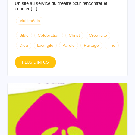
Un site au service du théâtre pour rencontrer et
écouter (...)
Multimédia
Bible
Célébration
Christ
Créativité
Dieu
Evangile
Parole
Partage
Thé
PLUS D'INFOS