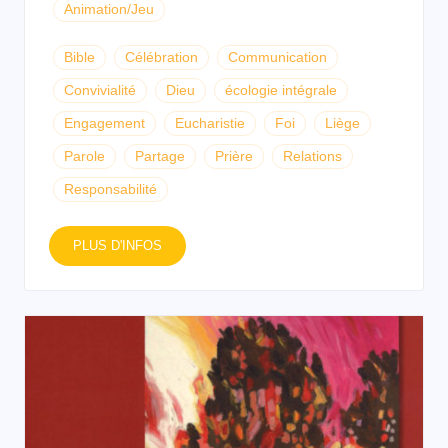
Animation/Jeu
Bible
Célébration
Communication
Convivialité
Dieu
écologie intégrale
Engagement
Eucharistie
Foi
Liège
Parole
Partage
Prière
Relations
Responsabilité
PLUS D'INFOS