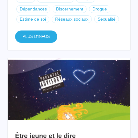
Dépendances
Discernement
Drogue
Estime de soi
Réseaux sociaux
Sexualité
PLUS D'INFOS
Être jeune et le dire