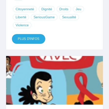
Citoyenneté
Dignité
Droits
Jeu
Liberté
SeriousGame
Sexualité
Violence
PLUS D'INFOS