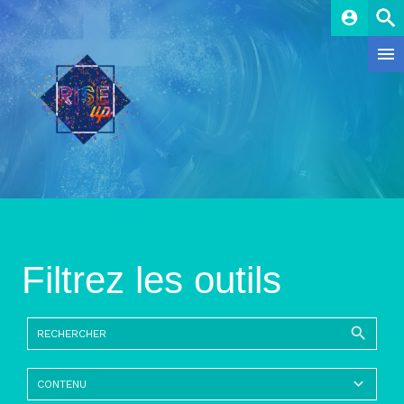
account_circle
Filtrez les outils