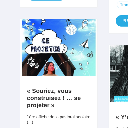
Tran
PL
« Souriez, vous
construisez ! … se
projeter »
« Y’
1ère affiche de la pastoral scolaire
(...)