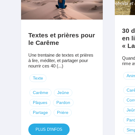
30 d
Textes et prières pour
en l
le Carême
« La
Une trentaine de textes et prières
Quand
à lire, méditer, et partager pour
rime av
nourrir ces 40 (...)
Anim
Texte
Car
Carême
Jeûne
Con
Pâques
Pardon
Jeû
Partage
Prière
Par
PLUS D'INFOS
Simp