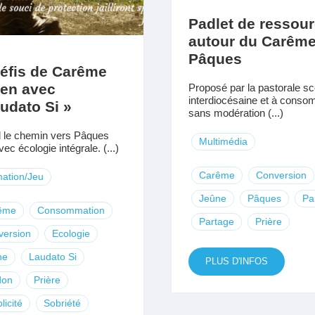
Padlet de ressou
autour du Carême
Pâques
éfis de Carême
ien avec
Proposé par la pastorale sc
interdiocésaine et à cons
udato Si »
sans modération (...)
 le chemin vers Pâques
Multimédia
ec écologie intégrale. (...)
Carême
Conversion
ation/Jeu
Jeûne
Pâques
Pa
ême
Consommation
Partage
Prière
version
Ecologie
ne
Laudato Si
PLUS D'INFOS
don
Prière
licité
Sobriété