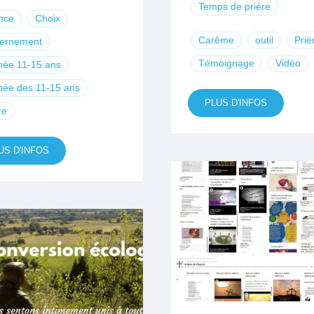
Temps de prière
ance
Choix
Carême
outil
Priè
cernement
Témoignage
Vidéo
née 11-15 ans
née des 11-15 ans
PLUS D'INFOS
re
US D'INFOS