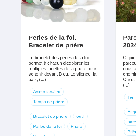
Perles de la foi.
Par
Bracelet de prière
202
Le bracelet des perles de la foi
Ci-joi
permet à chacun d’explorer les
parco
multiples facettes de la prière pour
nous 
se tenir devant Dieu. Le silence, la
chemin
paix, (...)
Christ
(...)
Animation/Jeu
Temp
Temps de prière
Eng
Bracelet de prière
outil
par
Perles de la foi
Prière
Priè