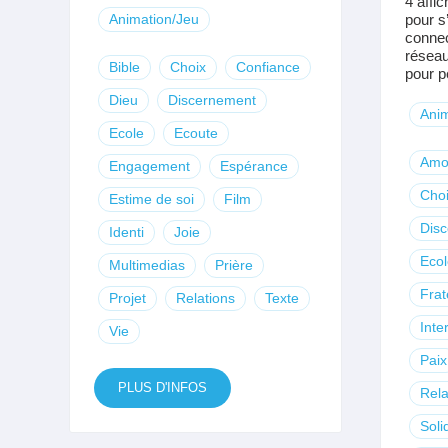
4 affi
Animation/Jeu
pour s
connec
réseau
Bible
Choix
Confiance
pour p
Dieu
Discernement
Anim
Ecole
Ecoute
Amo
Engagement
Espérance
Cho
Estime de soi
Film
Dis
Identi
Joie
Ecol
Multimedias
Prière
Frat
Projet
Relations
Texte
Inte
Vie
Paix
PLUS D'INFOS
Rela
Soli