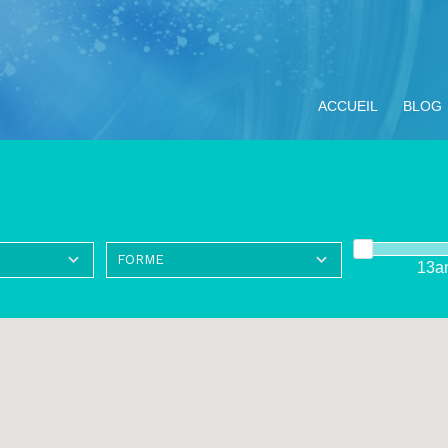
ACCUEIL
BLOG
13a
ompagnement
Miracle Eucharistique
Nos objectifs
Vivre le Jubilé 2025
TOUS LE
ituel
& présence réelle
« Pèlerins
d’espérance » :
propositions pour les
jeunes