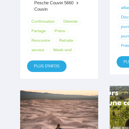
Pesche Couvin 5660
keyboard_arrow_right
alli
Couvin
Dis
Confirmation
Détente
jour
Partage
Prière
jour
Rencontre
Retraite
Priè
service
Week-end
PL
PLUS D'INFOS