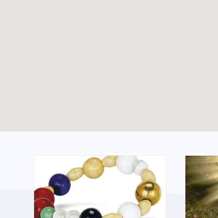
Création d’un groupe
TOUTES LES ACTUALITÉS
WhatsApp pour les
jeunes pros du Bw
Enable map filtering