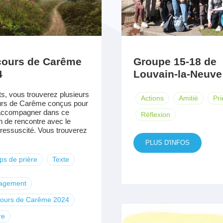
cours de Carême
Groupe 15-18 de
4
Louvain-la-Neuve
nts, vous trouverez plusieurs
Actions
Amitié
Pri
urs de Carême conçus pour
accompagner dans ce
Réflexion
 de rencontre avec le
 ressuscité. Vous trouverez
PLUS D'INFOS
s de prière
Texte
agement
cours de Carême 2024
re