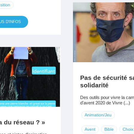
sition
US D'INFOS
Pas de sécurité s
solidarité
Des outils pour vivre la c
d’avent 2020 de Vivre (...)
Animation/Jeu
a du réseau ? »
Avent
Bible
Choix