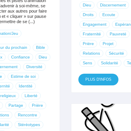
ches et pistes d’animation
Dieu
Discernement
’advenir à soi-même, se
ter aux autres pour faire
Droits
Ecoute
 et « cliquer » sur pause
ermettre de se (...)
Engagement
Espéran
ation/Jeu
Fraternité
Pauvreté
Prière
Projet
ur du prochain
Bible
Relations
Sécurité
ix
Confiance
Dieu
Sens
Solidarité
Te
cernement
Diversité
e
Estime de soi
PLUS D'INFOS
ernité
Identité
rreligieux
Liberté
Partage
Prière
tions
Rencontre
darité
Stéréotypes