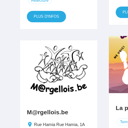
Relecture
PL
PLUS D'INFOS
La p
M@rgellois.be
Temp
Rue Hamia Rue Hamia, 1A