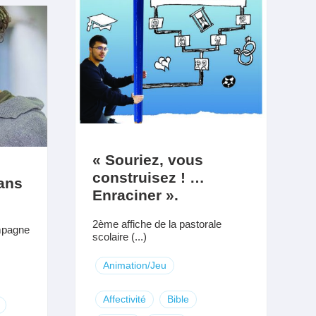
« Souriez, vous
construisez ! …
ans
Enraciner ».
2ème affiche de la pastorale
ampagne
scolaire (...)
Animation/Jeu
Affectivité
Bible