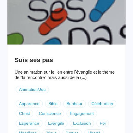
Suis ses pas
Une animation sur le lien entre l'évangile et le thème
de "la rencontre" mais aussi de la (...)
Animation/Jeu
Apparence
Bible
Bonheur
Célébration
Christ
Conscience
Engagement
Espérance
Evangile
Exclusion
Foi