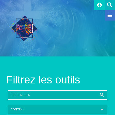
account_circle
Filtrez les outils