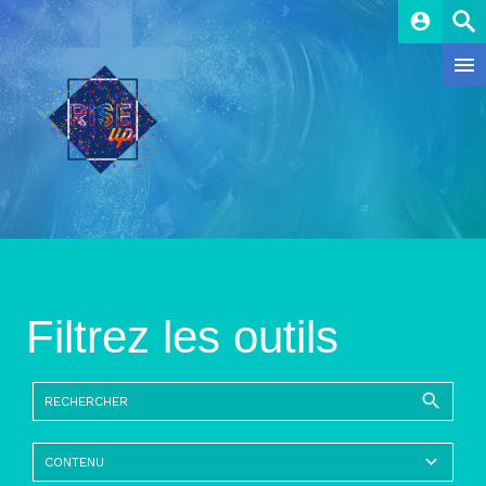
account_circle
Filtrez les outils