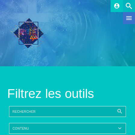
account_circle
Filtrez les outils