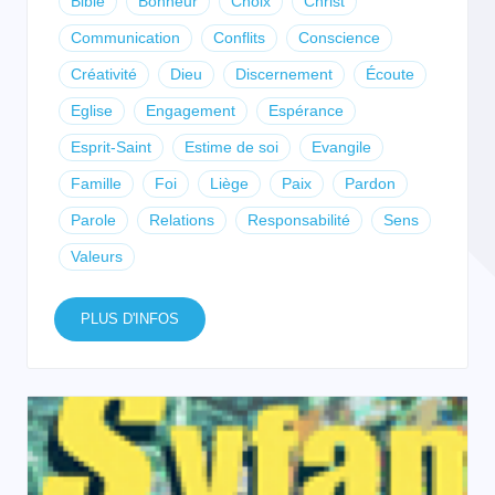
Bible
Bonheur
Choix
Christ
Communication
Conflits
Conscience
Créativité
Dieu
Discernement
Écoute
Eglise
Engagement
Espérance
Esprit-Saint
Estime de soi
Evangile
Famille
Foi
Liège
Paix
Pardon
Parole
Relations
Responsabilité
Sens
Valeurs
PLUS D'INFOS