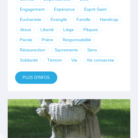
Engagement
Espérance
Esprit-Saint
Eucharistie
Evangile
Famille
Handicap
Jésus
Liberté
Liège
Pâques
Parole
Prière
Responsabilité
Réssurection
Sacrements
Sens
Solidarité
Témoin
Vie
Vie consacrée
PLUS D'INFOS