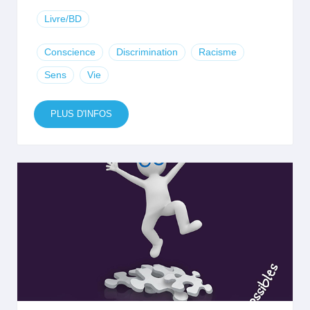
Livre/BD
Conscience
Discrimination
Racisme
Sens
Vie
PLUS D'INFOS