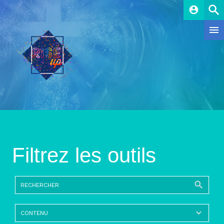
account_circle
Filtrez les outils