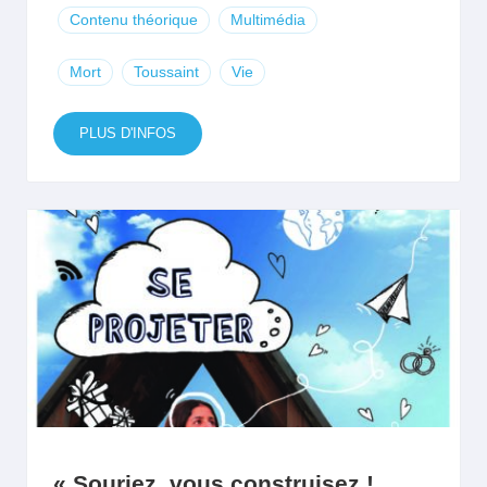
Contenu théorique
Multimédia
Mort
Toussaint
Vie
PLUS D'INFOS
« Souriez, vous construisez ! …