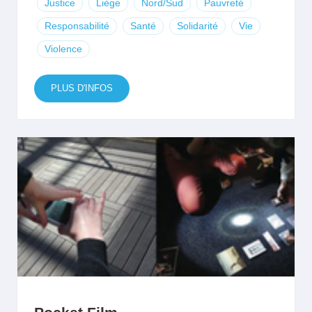
Justice
Liège
Nord/Sud
Pauvreté
Responsabilité
Santé
Solidarité
Vie
Violence
PLUS D'INFOS