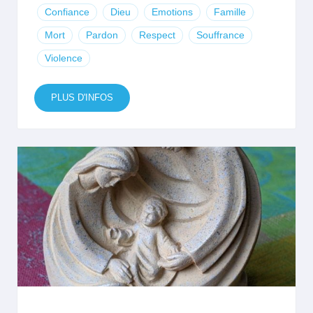
Confiance
Dieu
Emotions
Famille
Mort
Pardon
Respect
Souffrance
Violence
PLUS D'INFOS