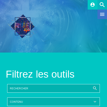
account_circle
Filtrez les outils