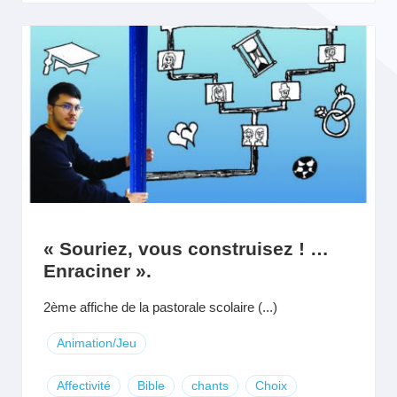
« Souriez, vous construisez ! …
Enraciner ».
2ème affiche de la pastorale scolaire (...)
Animation/Jeu
Affectivité
Bible
chants
Choix