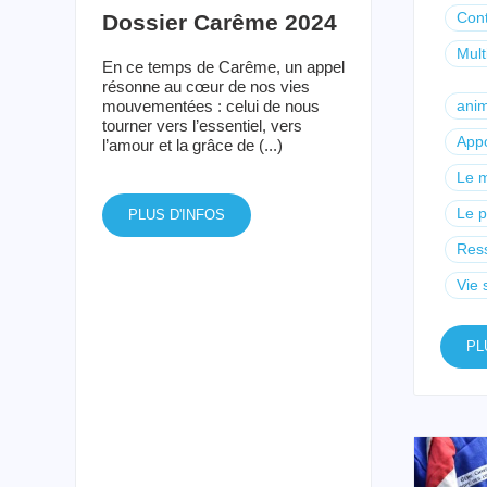
Cont
Dossier Carême 2024
Mult
En ce temps de Carême, un appel
résonne au cœur de nos vies
ani
mouvementées : celui de nous
tourner vers l’essentiel, vers
Appo
l’amour et la grâce de (...)
Le m
Le p
PLUS D'INFOS
Res
Vie 
PL