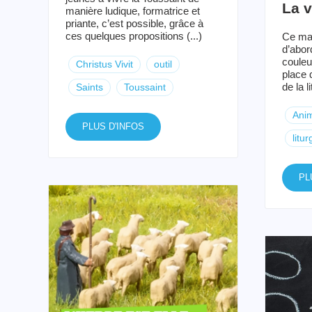
La v
manière ludique, formatrice et
priante, c’est possible, grâce à
ces quelques propositions (...)
Ce mat
d’abord
couleu
Christus Vivit
outil
place 
de la l
Saints
Toussaint
Anim
PLUS D'INFOS
litur
PL