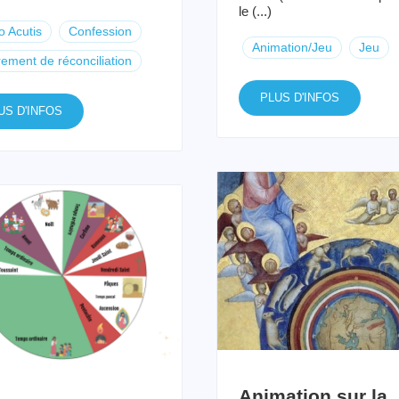
le (...)
o Acutis
Confession
Animation/Jeu
Jeu
ement de réconciliation
PLUS D'INFOS
US D'INFOS
Animation sur la