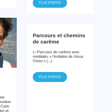
PLUS D'INFOS
Parcours et chemins
de carême
👉Parcours de carême avec
méditatio: « l’imitation de Jésus
Christ » (...)
PLUS D'INFOS
une
osition
 Carlo
to) et