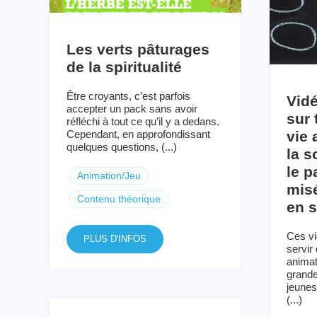
Les verts pâturages
de la spiritualité
Être croyants, c’est parfois
Vid
accepter un pack sans avoir
sur 
réfléchi à tout ce qu’il y a dedans.
Cependant, en approfondissant
vie 
quelques questions, (...)
la s
le p
Animation/Jeu
mis
Contenu théorique
en 
Ces vi
PLUS D'INFOS
servir
animat
grande
jeunes
(...)