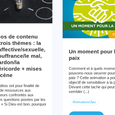
éos de contenu
trois thèmes : la
affective/sexuelle,
Un moment pour 
ouffrance/le mal,
paix
ardon/la
éricorde + mises
Comment et à quels mome
pouvons-nous oeuvrer pour
scène
paix ? Cette animation a po
objectif de sensibiliser à la 
déos ont pour finalité de
Devant cette tache qui peut
 de ressources aux
sembler (...)
eurs confrontés aux
s questions posées par les
Animation/Jeu
 « Si Dieu est bon, pourquoi