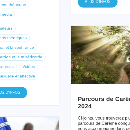
PLUS D'INFOS
enu théorique
imédia
mateurs
rts théoriques
al et la souffrance
ardon et la miséricorde
sources
Vidéos
sexuelle et affective
US D'INFOS
Parcours de Car
2024
Ci-joints, vous trouverez pl
parcours de Carême conçu
nous accompagner dans c