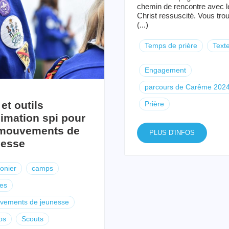
chemin de rencontre avec l
Christ ressuscité. Vous tro
(...)
Temps de prière
Text
Engagement
parcours de Carême 202
 et outils
Prière
imation spi pour
 mouvements de
PLUS D'INFOS
nesse
onier
camps
es
vements de jeunesse
os
Scouts