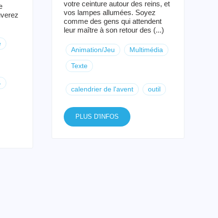
votre ceinture autour des reins, et
e
vos lampes allumées. Soyez
uverez
comme des gens qui attendent
leur maître à son retour des (...)
e
Animation/Jeu
Multimédia
Texte
4
calendrier de l'avent
outil
PLUS D'INFOS