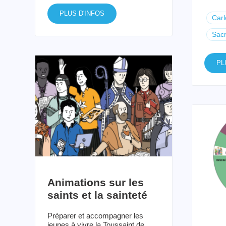
PLUS D'INFOS
Carl
Sacr
PL
Animations sur les
saints et la sainteté
Préparer et accompagner les
jeunes à vivre la Toussaint de