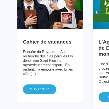
Création d’un groupe
TOUTES LES ACTUALITÉS
WhatsApp pour les
Cahier de vacances
L’A
jeunes pros du Bw
de D
Enquête du Royaume : À la
mon
recherche des clés perdues Un
dénommé Saint Pierre a
Il ne s
mystérieusement disparu. En
croyez
partant, il a emporté avec lui les
quoi v
clés (...)
l’autr
Objecti
PLUS D'INFOS
PL