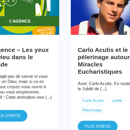
gence – Les yeux
Carlo Acutis et le
ieu dans le
pèlerinage autour
de
Miracles
Eucharistiques
’agit pas de savoir si vous
 en Dieu, mais si ce en
Avec Carlo Acutis. En route
ous croyez vous ouvre à
le Jubilé de (...)
e ou vous emprisonne.
f : Cette animation vise (...)
Carlo Acutis
jubilé
Pèlerinage
US D'INFOS
PLUS D'INFOS