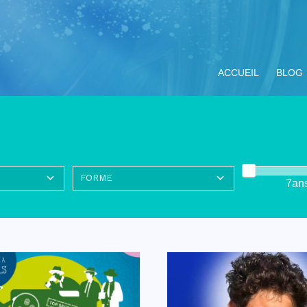
ACCUEIL
BLOG
7an
ompagnement
Miracle Eucharistique
Nos objectifs
Vivre le Jubilé 2025
TOUS LE
ituel
& présence réelle
« Pèlerins
d’espérance » :
propositions pour les
jeunes