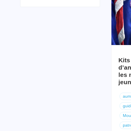
Kits
d’an
les
jeu
aum
guid
Mou
patr