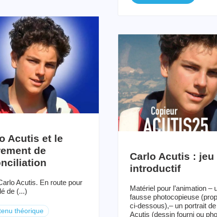
o Acutis et le
rement de
Carlo Acutis : jeu
nciliation
introductif
arlo Acutis. En route pour
Matériel pour l’animation – 
lé de (...)
fausse photocopieuse (prop
ci-dessous),– un portrait de
enu théorique
Acutis (dessin fourni ou pho