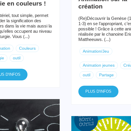
ie en couleurs !
création
ériel, tout simple, permet
(Re)Découvrir la Genèse (
er la signification des
1-3) en se l’appropriant, c’e
rs dans la vie mais aussi la
possible ! Grâce à cette an
qu’elles occupent au niveau
réalisée par le chanoine Eri
iturgie. Vous (...)
Mattheeuws. (...)
ation
Couleurs
Animation/Jeu
gie
outil
Animation jeunes
Cré
US D'INFOS
outil
Partage
PLUS D'INFOS