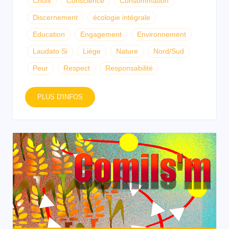
Choix
Conscience
Consommation
Discernement
écologie intégrale
Education
Engagement
Environnement
Laudato Si
Liège
Nature
Nord/Sud
Peur
Respect
Responsabilité
PLUS D'INFOS