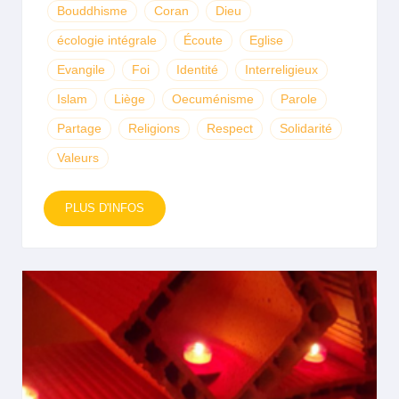
Bouddhisme
Coran
Dieu
écologie intégrale
Écoute
Eglise
Evangile
Foi
Identité
Interreligieux
Islam
Liège
Oecuménisme
Parole
Partage
Religions
Respect
Solidarité
Valeurs
PLUS D'INFOS