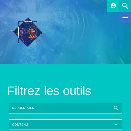
account_circle
Filtrez les outils