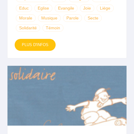
Educ
Eglise
Evangile
Joie
Liège
Morale
Musique
Parole
Secte
Solidarité
Témoin
PLUS D'INFOS