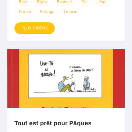
Bible
Eglise
Evangile
Foi
Liège
Parole
Partage
Témoin
PLUS D'INFOS
Tout est prêt pour Pâques