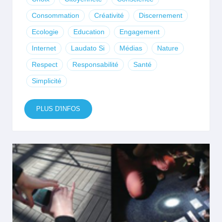
Consommation
Créativité
Discernement
Ecologie
Education
Engagement
Internet
Laudato Si
Médias
Nature
Respect
Responsabilité
Santé
Simplicité
PLUS D'INFOS