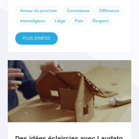
Amour du prochain
Conscience
Différence
Interreligieux
Liège
Paix
Respect
PLUS D'INFOS
Des idées éclaircies avec Laudato