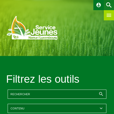
account_circle
Filtrez les outils