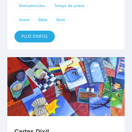
Animation/Jeu
Temps de prière
Avent
Bible
Noël
PLUS D'INFOS
Cartes Dixit