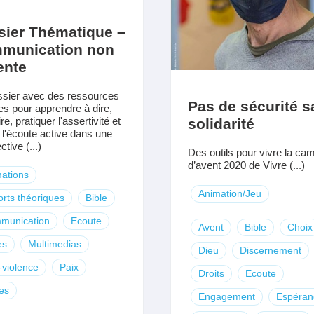
sier Thématique –
munication non
ente
sier avec des ressources
Pas de sécurité s
es pour apprendre à dire,
re, pratiquer l'assertivité et
solidarité
r l'écoute active dans une
tive (...)
Des outils pour vivre la c
d’avent 2020 de Vivre (...)
ations
Animation/Jeu
rts théoriques
Bible
munication
Ecoute
Avent
Bible
Choix
es
Multimedias
Dieu
Discernement
violence
Paix
Droits
Ecoute
es
Engagement
Espéran