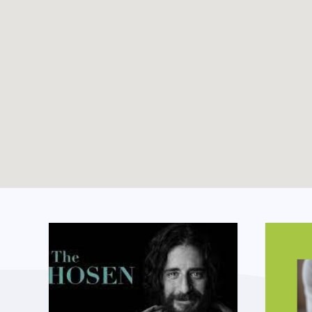
Dossier vacances –
TOUTES LES ACTUALITÉS
Eté 2025
Enable map filtering