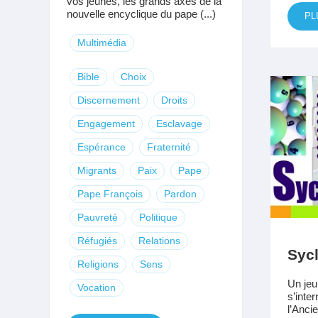
vos jeunes, les grands axes de la
nouvelle encyclique du pape (...)
PL
Multimédia
Bible
Choix
Discernement
Droits
Engagement
Esclavage
Espérance
Fraternité
Migrants
Paix
Pape
Pape François
Pardon
Pauvreté
Politique
Réfugiés
Relations
Sycl
Religions
Sens
Un jeu
Vocation
s’inte
l’Anci