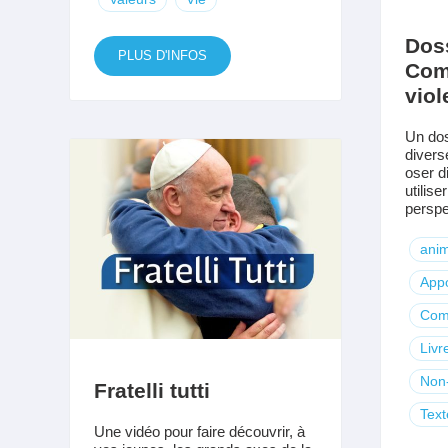
Dos
PLUS D'INFOS
Com
viol
Un dos
divers
oser di
utilise
perspec
anim
Appo
Com
Livr
Non-
Fratelli tutti
Text
Une vidéo pour faire découvrir, à