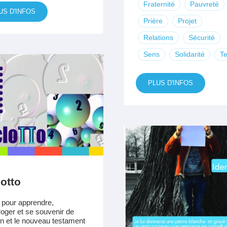
Fraternité
Pauvreté
US D'INFOS
Prière
Projet
Relations
Sécurité
Sens
Solidarité
Te
PLUS D'INFOS
otto
 pour apprendre,
rroger et se souvenir de
en et le nouveau testament