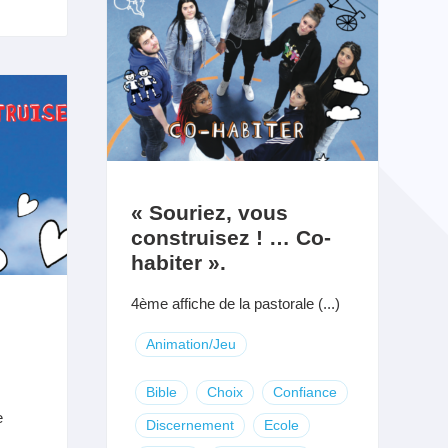
« Souriez, vous
construisez ! … Co-
habiter ».
4ème affiche de la pastorale (...)
Animation/Jeu
Bible
Choix
Confiance
e
Discernement
Ecole