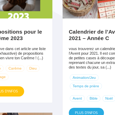
ositions pour le
Calendrier de l’A
ême 2023
2021 – Année C
ve dans cet article une liste
vous trouverez un calendrie
xhaustive) de propositions
l'Avent pour 2021. Il est c
ien vivre ton Carême ! (...)
de petites cases à découpe
reprenant chacune un extrai
des textes du jour, sa (...)
e
Carême
Dieu
tage
Animation/Jeu
Temps de prière
US D'INFOS
Avent
Bible
Noël
PLUS D'INFOS