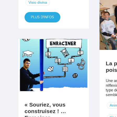
Visio divina
PLUS D'INFOS
La 
pois
Une an
réflexi
type d
semble 
« Souriez, vous
Anim
construisez ! …