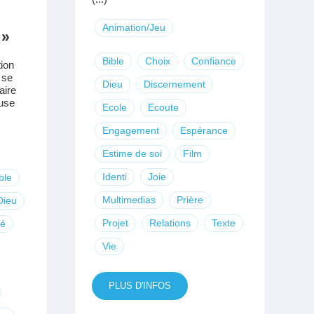
Animation/Jeu
 »
Bible
Choix
Confiance
tion
 se
Dieu
Discernement
aire
ause
Ecole
Ecoute
Engagement
Espérance
Estime de soi
Film
Identi
Joie
ble
Multimedias
Prière
Dieu
Projet
Relations
Texte
té
Vie
PLUS D'INFOS