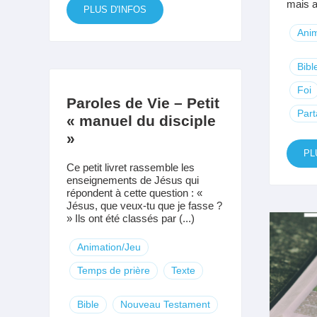
mais au
PLUS D'INFOS
Anim
Bibl
Foi
Paroles de Vie – Petit
Par
« manuel du disciple
»
PL
Ce petit livret rassemble les
enseignements de Jésus qui
répondent à cette question : «
Jésus, que veux-tu que je fasse ?
» Ils ont été classés par (...)
Animation/Jeu
Temps de prière
Texte
Bible
Nouveau Testament