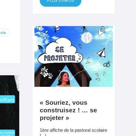
PLUS D'INFOS
xte
« Souriez, vous
construisez ! … se
projeter »
1ère affiche de la pastoral scolaire
(...)