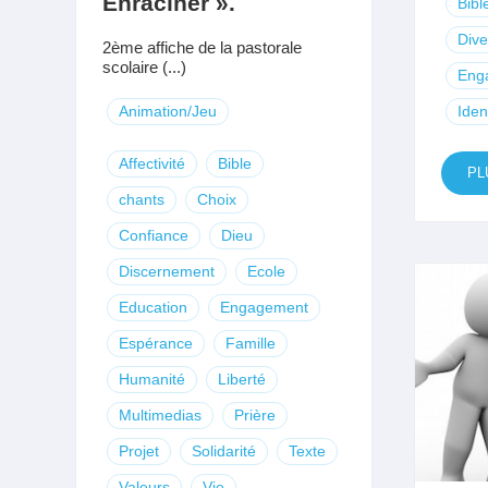
Enraciner ».
Bibl
Dive
2ème affiche de la pastorale
scolaire (...)
Eng
Animation/Jeu
Iden
Affectivité
Bible
PL
chants
Choix
Confiance
Dieu
Discernement
Ecole
Education
Engagement
Espérance
Famille
Humanité
Liberté
Multimedias
Prière
Projet
Solidarité
Texte
Valeurs
Vie