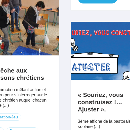
pêche aux
sons chrétiens
imation mêlant action et
« Souriez, vous
on pour s’interroger sur le
e chrétien auquel chacun
construisez !…
(...)
Ajuster ».
ation/Jeu
3ème affiche de la pastoral
scolaire (...)