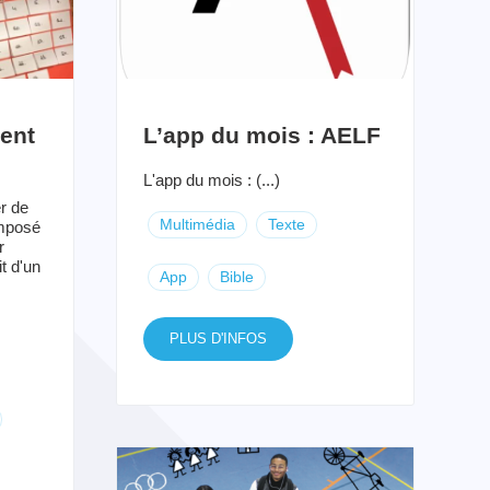
vent
L’app du mois : AELF
L'app du mois : (...)
r de
Multimédia
Texte
omposé
r
t d'un
App
Bible
PLUS D'INFOS