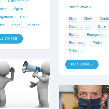
e
Discernement
Animation/Jeu
rsité
Eglise
agement
Foi
Bible
Choix
Confi
tité
Liège
Mission
Discernement
Ecole
Ecoute
Engagement
US D'INFOS
Espérance
Projet
Relations
PLUS D'INFOS