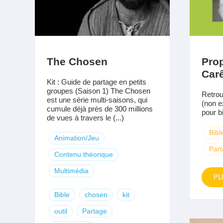
The Chosen
Prop
Car
Kit : Guide de partage en petits
groupes (Saison 1) The Chosen
Retrou
est une série multi-saisons, qui
(non e
cumule déjà près de 300 millions
pour b
de vues à travers le (...)
Bibl
Animation/Jeu
Par
Contenu théorique
Multimédia
PL
Bible
chosen
kit
outil
Partage