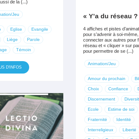
ssi de la (...)
ation/Jeu
« Y’a du réseau ?
4 affiches et pistes d’anima
e
Eglise
Evangile
pour s’advenir à soi-même,
Liège
Parole
connecter aux autres pour f
réseau et « cliquer » sur p
tage
Témoin
pour permettre de se (...)
Animation/Jeu
US D'INFOS
Amour du prochain
Bi
Choix
Confiance
Discernement
Diversi
Ecole
Estime de soi
Fraternité
Identité
Interreligieux
Liberté