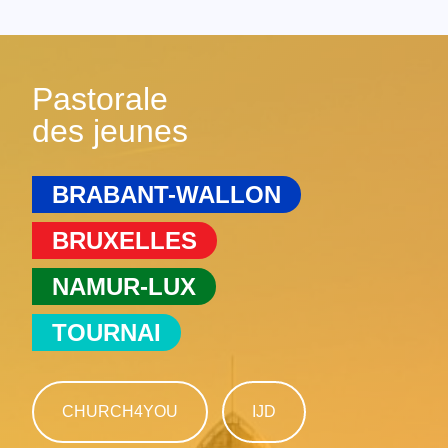
Pastorale
des jeunes
BRABANT-WALLON
BRUXELLES
NAMUR-LUX
TOURNAI
CHURCH4YOU
IJD