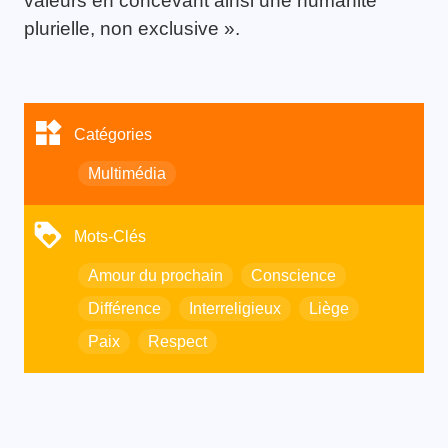
valeurs en concevant ainsi une humanité
plurielle, non exclusive ».
Catégories
Multimédia
Mots-Clés
Amour du prochain
Conscience
Différence
Interreligieux
Liège
Paix
Respect