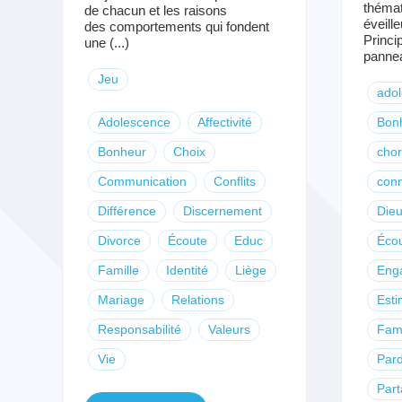
thémat
de chacun et les raisons
éveill
des comportements qui fondent
Princi
une (...)
pannea
Jeu
adol
Adolescence
Affectivité
Bon
Bonheur
Choix
chor
Communication
Conflits
con
Différence
Discernement
Die
Divorce
Écoute
Educ
Éco
Famille
Identité
Liège
Eng
Mariage
Relations
Esti
Responsabilité
Valeurs
Fami
Vie
Par
Par