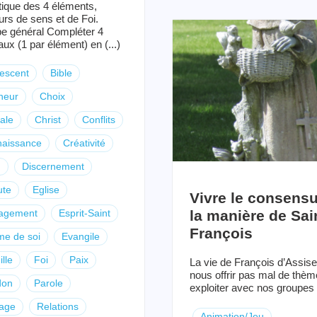
ique des 4 éléments,
eurs de sens et de Foi.
pe général Compléter 4
ux (1 par élément) en (...)
escent
Bible
heur
Choix
ale
Christ
Conflits
naissance
Créativité
u
Discernement
ute
Eglise
Vivre le consensu
agement
Esprit-Saint
la manière de Sai
François
me de soi
Evangile
lle
Foi
Paix
La vie de François d’Assise
nous offrir pas mal de thèm
don
Parole
exploiter avec nos groupes d
tage
Relations
Animation/Jeu