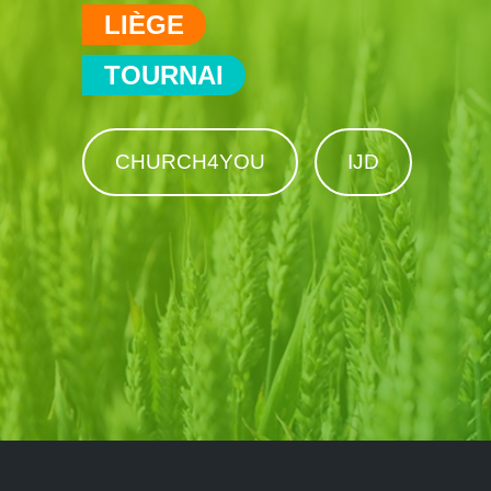
LIÈGE
TOURNAI
CHURCH4YOU
IJD