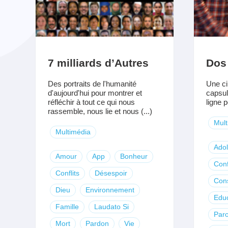
7 milliards d’Autres
Dos
Des portraits de l'humanité
Une ci
d'aujourd'hui pour montrer et
capsul
réfléchir à tout ce qui nous
ligne p
rassemble, nous lie et nous (...)
Mult
Multimédia
Ado
Amour
App
Bonheur
Conf
Conflits
Désespoir
Con
Dieu
Environnement
Educ
Famille
Laudato Si
Paro
Mort
Pardon
Vie