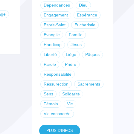
Dépendances
Dieu
age
Engagement
Espérance
Esprit-Saint
Eucharistie
Evangile
Famille
Handicap
Jésus
Liberté
Liège
Pâques
Parole
Prière
Responsabilité
Réssurection
Sacrements
Sens
Solidarité
Témoin
Vie
Vie consacrée
PLUS D'INFOS