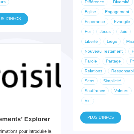
urs
Différence
Diversité
Eglise
Engagement
US D'INFOS
Espérance
Evangile
Foi
Jésus
Joie
Liberté
Liège
Mis
Nouveau Testament
P
Parole
Partage
Pr
Relations
Responsabil
Sens
Simplicité
Souffrance
Valeurs
Vie
PLUS D'INFOS
ements’ Explorer
imations pour introduire la