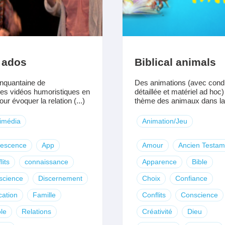
 ados
Biblical animals
nquantaine de
Des animations (avec cond
es vidéos humoristiques en
détaillée et matériel ad hoc)
our évoquer la relation (...)
thème des animaux dans la (
imédia
Animation/Jeu
lescence
App
Amour
Ancien Testam
lits
connaissance
Apparence
Bible
science
Discernement
Choix
Confiance
ation
Famille
Conflits
Conscience
le
Relations
Créativité
Dieu