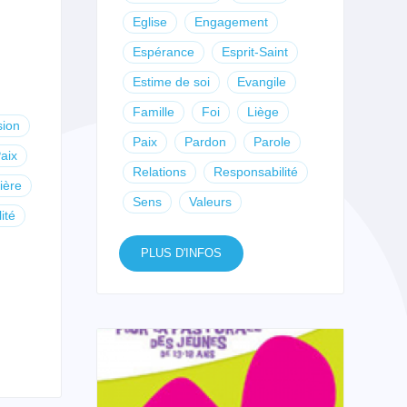
Eglise
Engagement
Espérance
Esprit-Saint
Estime de soi
Evangile
Famille
Foi
Liège
sion
Paix
Pardon
Parole
aix
Relations
Responsabilité
ière
Sens
Valeurs
ité
PLUS D'INFOS