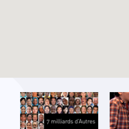
Dossier vacances –
TOUTES LES ACTUALITÉS
Eté 2025
Enable map filtering