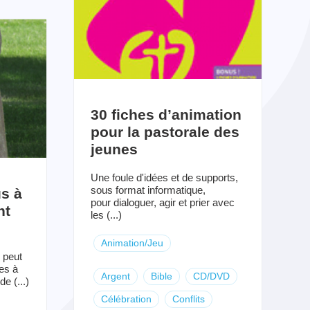
30 fiches d’animation
pour la pastorale des
jeunes
Une foule d'idées et de supports,
sous format informatique,
s à
pour dialoguer, agir et prier avec
nt
les (...)
Animation/Jeu
 peut
es à
Argent
Bible
CD/DVD
e (...)
Célébration
Conflits