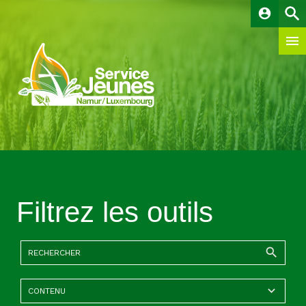
account_circle
Filtrez les outils