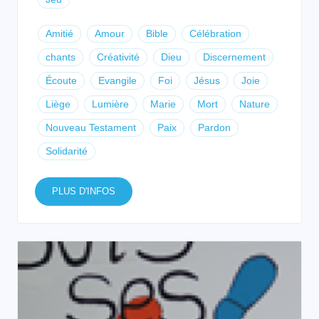
Amitié
Amour
Bible
Célébration
chants
Créativité
Dieu
Discernement
Écoute
Evangile
Foi
Jésus
Joie
Liège
Lumière
Marie
Mort
Nature
Nouveau Testament
Paix
Pardon
Solidarité
PLUS D'INFOS