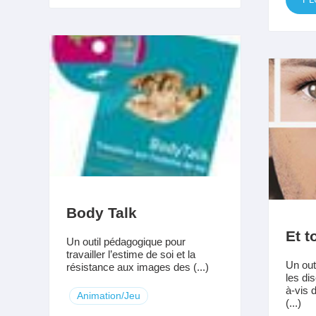
Body Talk
Et t
Un outil pédagogique pour
travailler l’estime de soi et la
Un outi
résistance aux images des (...)
les di
à-vis d
Animation/Jeu
(...)