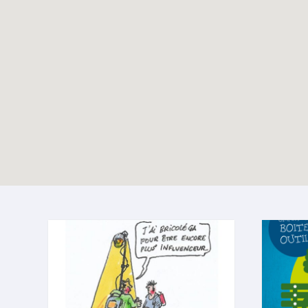
Dossier vacances –
TOUTES LES ACTUALITÉS
Eté 2025
Enable map filtering