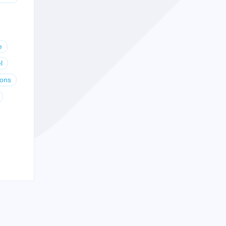
e
l
ions