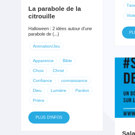
Tém
La parabole de la
citrouille
Viol
Halloween : 2 idées autour d’une
PL
parabole de (...)
Animation/Jeu
Apparence
Bible
Choix
Christ
Confiance
connaissance
Dieu
Lumière
Pardon
Prière
PLUS D'INFOS
Sala