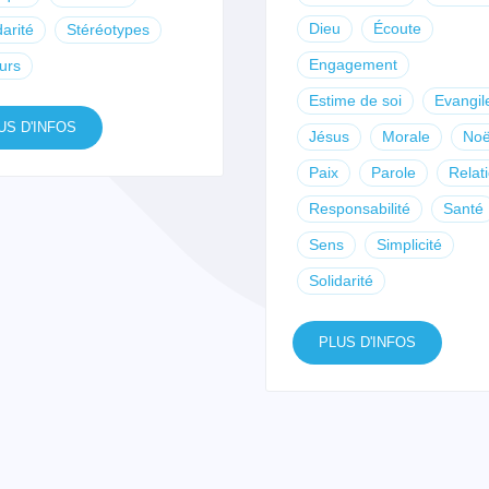
Dieu
Écoute
darité
Stéréotypes
Engagement
urs
Estime de soi
Evangil
US D'INFOS
Jésus
Morale
Noë
Paix
Parole
Relat
Responsabilité
Santé
Sens
Simplicité
Solidarité
PLUS D'INFOS