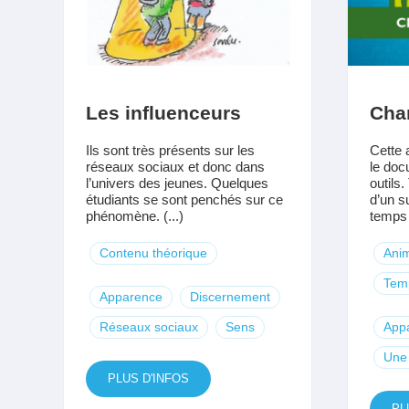
Les influenceurs
Cha
Ils sont très présents sur les
Cette 
réseaux sociaux et donc dans
le doc
l’univers des jeunes. Quelques
outils
étudiants se sont penchés sur ce
d’un s
phénomène. (...)
temps (
Contenu théorique
Anim
Temp
Apparence
Discernement
Réseaux sociaux
Sens
App
Une 
PLUS D'INFOS
PL