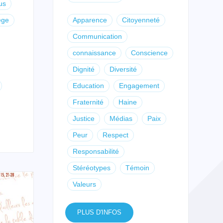
us
ège
Apparence
Citoyenneté
Communication
connaissance
Conscience
Dignité
Diversité
Education
Engagement
Fraternité
Haine
Justice
Médias
Paix
Peur
Respect
Responsabilité
Stéréotypes
Témoin
Valeurs
PLUS D'INFOS