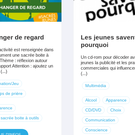
nger de regard
Les jeunes saven
pourquoi
activité est renseignée dans
ument une sacrée boite à
Un cd-rom pour décoder av
. Thème : réflexion autour
jeunes la publicité et les pr
upport Attention : ajoutez un
commerciales qui influencen
...)
(...)
ation/Jeu
Multimédia
s de prière
Alcool
Apparence
arence
CD/DVD
Choix
sacrée boite à outils
Communication
Conscience
US D'INFOS