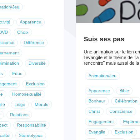
ation/Jeu
tivité
Apparence
DVD
Choix
Suis ses pas
science
Différence
Une animation sur le lien en
cernement
l'évangile et le thème de "la
rencontre" mais aussi de la (
rimination
Diversité
ts
Educ
Animation/Jeu
agement
Exclusion
Apparence
Bible
ne
Homosexualité
Bonheur
Célébration
rté
Liège
Morale
Christ
Conscience
r
Relations
Engagement
Espéran
pect
Responsabilité
Evangile
Exclusion
alité
Stéréotypes