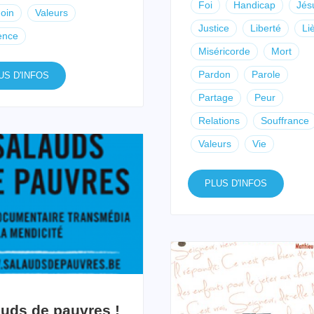
Foi
Handicap
Jés
oin
Valeurs
Justice
Liberté
Li
ence
Miséricorde
Mort
Pardon
Parole
US D'INFOS
Partage
Peur
Relations
Souffrance
Valeurs
Vie
PLUS D'INFOS
uds de pauvres !