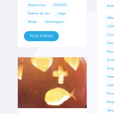
Apparence
CD/DVD
Anim
Estime de soi
Liège
Affec
Mode
Stéréotypes
CD/
Con
PLUS D'INFOS
Dis
Disc
Droi
Eng
Hai
Libe
Peu
Res
Sexu