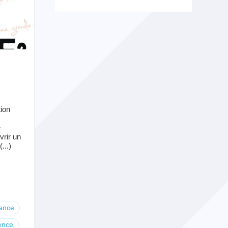
tion
e
vrir un
...)
ance
ence