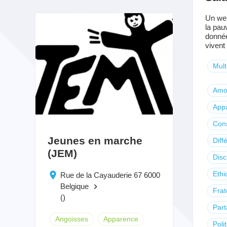
Un we
la pau
donnée
vivent 
Mult
Amo
App
Con
Jeunes en marche
Diff
(JEM)
Disc
Ethi
Rue de la Cayauderie 67 6000
Belgique
keyboard_arrow_right
Frat
()
Par
Angoisses
Apparence
Poli