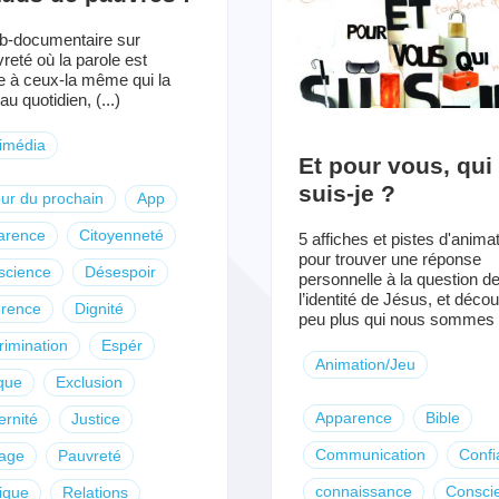
b-documentaire sur
vreté où la parole est
 à ceux-la même qui la
au quotidien, (...)
imédia
Et pour vous, qui
suis-je ?
ur du prochain
App
arence
Citoyenneté
5 affiches et pistes d'anima
pour trouver une réponse
science
Désespoir
personnelle à la question d
l’identité de Jésus, et décou
érence
Dignité
peu plus qui nous sommes (
rimination
Espér
Animation/Jeu
que
Exclusion
Apparence
Bible
ernité
Justice
Communication
Confi
tage
Pauvreté
connaissance
Consci
tique
Relations