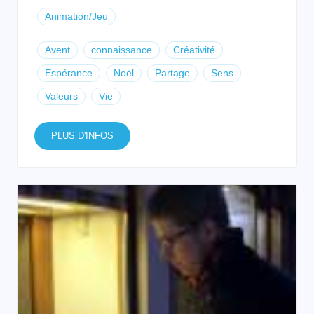
Animation/Jeu
Avent
connaissance
Créativité
Espérance
Noël
Partage
Sens
Valeurs
Vie
PLUS D'INFOS