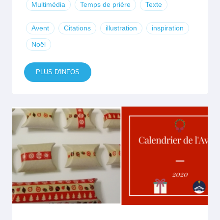
Multimédia
Temps de prière
Texte
Avent
Citations
illustration
inspiration
Noël
PLUS D'INFOS