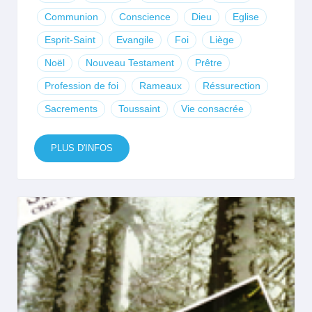
Communion
Conscience
Dieu
Eglise
Esprit-Saint
Evangile
Foi
Liège
Noël
Nouveau Testament
Prêtre
Profession de foi
Rameaux
Réssurection
Sacrements
Toussaint
Vie consacrée
PLUS D'INFOS