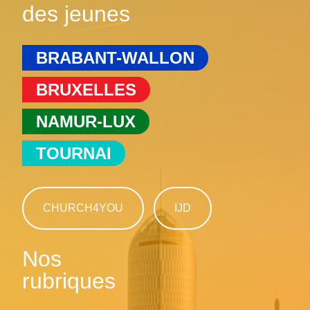
des jeunes
BRABANT-WALLON
BRUXELLES
NAMUR-LUX
TOURNAI
CHURCH4YOU
IJD
Nos
rubriques