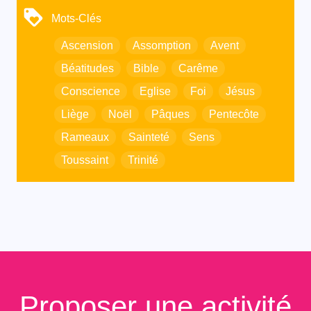
Mots-Clés
Ascension
Assomption
Avent
Béatitudes
Bible
Carême
Conscience
Eglise
Foi
Jésus
Liège
Noël
Pâques
Pentecôte
Rameaux
Sainteté
Sens
Toussaint
Trinité
Proposer une activité