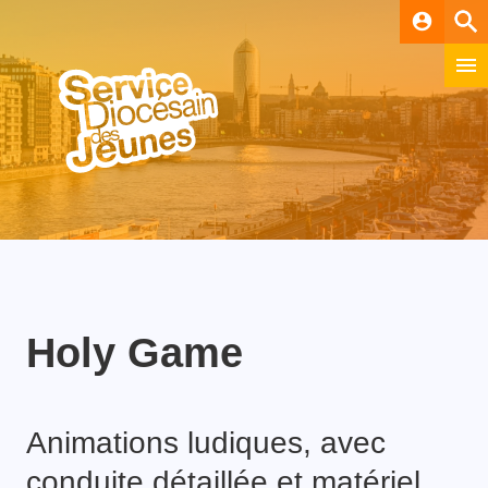
account_circle
Holy Game
Animations ludiques, avec
conduite détaillée et matériel