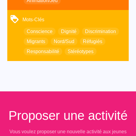
Animation/Jeu
Mots-Clés
Conscience
Dignité
Discrimination
Migrants
Nord/Sud
Réfugiés
Responsabilité
Stéréotypes
Proposer une activité
Vous voulez proposer une nouvelle activité aux jeunes