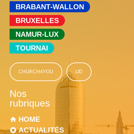
BRABANT-WALLON
BRUXELLES
NAMUR-LUX
TOURNAI
CHURCH4YOU
IJD
Nos
rubriques
HOME
ACTUALITÉS