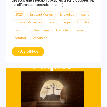
dessous une sélection d’activités d’été proposées par
les différentes pastorales des (...)
2023
Brabant Wallon
Bruxelles
camp
Dossier Vacances
été
Liège
Lourdes
Namur
Pèlerinage
Retraite
Taizé
tournai
vacances
PLUS D'INFOS