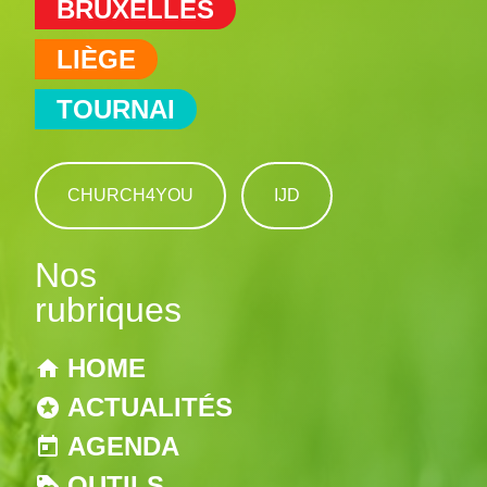
BRUXELLES
LIÈGE
TOURNAI
CHURCH4YOU
IJD
Nos
rubriques
HOME
ACTUALITÉS
AGENDA
OUTILS