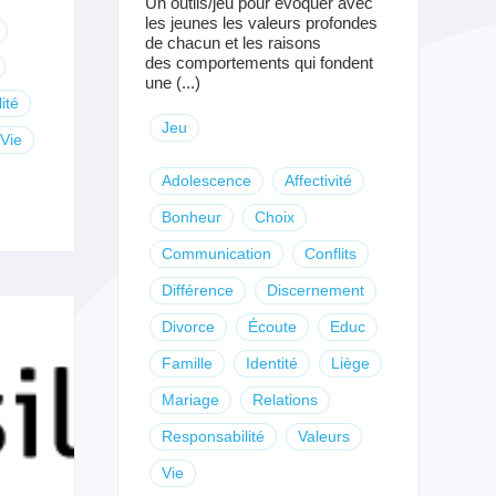
Un outils/jeu pour évoquer avec
les jeunes les valeurs profondes
de chacun et les raisons
des comportements qui fondent
une (...)
ité
Jeu
Vie
Adolescence
Affectivité
Bonheur
Choix
Communication
Conflits
Différence
Discernement
Divorce
Écoute
Educ
Famille
Identité
Liège
Mariage
Relations
Responsabilité
Valeurs
Vie