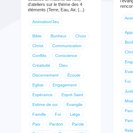
l'évang
d'ateliers sur le thème des 4
rencont
éléments (Terre, Eau, Air, (...)
Anim
Animation/Jeu
App
Bible
Bonheur
Choix
Bon
Christ
Communication
Chri
Conflits
Conscience
Eng
Créativité
Dieu
Evan
Discernement
Écoute
Foi
Eglise
Engagement
Just
Espérance
Esprit-Saint
Misé
Estime de soi
Evangile
Par
Famille
Foi
Liège
Par
Paix
Pardon
Parole
Rela