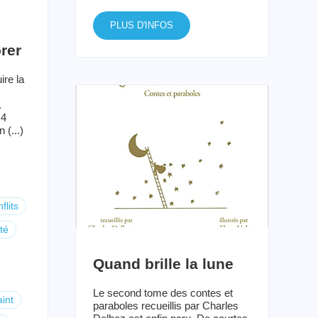
PLUS D'INFOS
rer
ire la
.
 4
 (...)
flits
té
Quand brille la lune
Le second tome des contes et
aint
paraboles recueillis par Charles