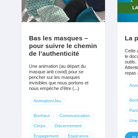
Bas les masques –
La 
pour suivre le chemin
Cette 
de l’authenticité
le doc
outils
Une animation (au départ du
Attent
masque anti covid) pour se
repas 
pencher sur les masques
invisibles que nous portons et
Anim
nous empêche d’être (...)
Bon
Animation/Jeu
Par
Bonheur
Communication
Une 
Corps
Discernement
Engagement
Espérance
PL