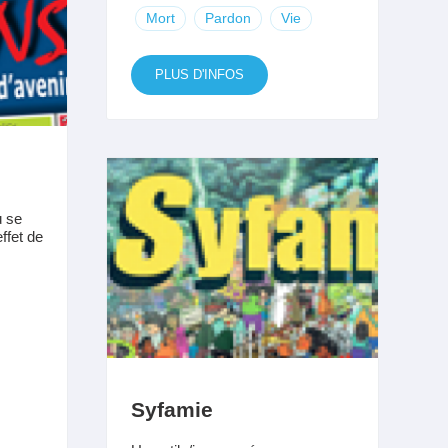
Mort
Pardon
Vie
PLUS D'INFOS
ù se
ffet de
Syfamie