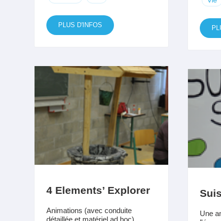
PLUS D'INFOS
PL
4 Elements’ Explorer
Suis
Animations (avec conduite
Une an
détaillée et matériel ad hoc)