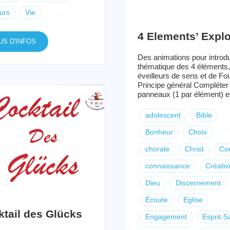
urs
Vie
4 Elements’ Explo
US D'INFOS
Des animations pour introdu
thématique des 4 éléments,
éveilleurs de sens et de Foi
Principe général Compléter
panneaux (1 par élément) en
adolescent
Bible
Bonheur
Choix
chorale
Christ
Con
connaissance
Créativi
Dieu
Discernement
Écoute
Eglise
tail des Glücks
Engagement
Esprit-S