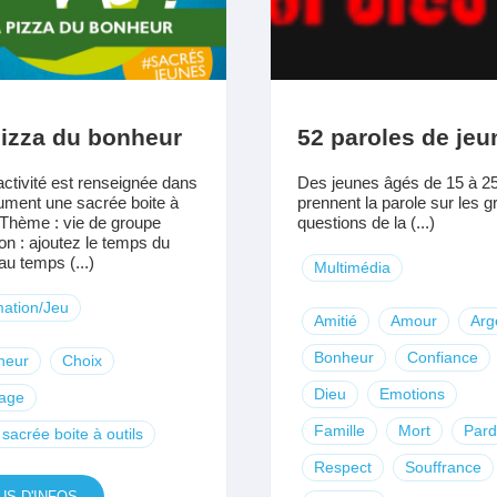
pizza du bonheur
52 paroles de jeu
activité est renseignée dans
Des jeunes âgés de 15 à 2
ument une sacrée boite à
prennent la parole sur les 
. Thème : vie de groupe
questions de la (...)
ion : ajoutez le temps du
au temps (...)
Multimédia
ation/Jeu
Amitié
Amour
Arg
Bonheur
Confiance
heur
Choix
Dieu
Emotions
tage
Famille
Mort
Par
sacrée boite à outils
Respect
Souffrance
US D'INFOS