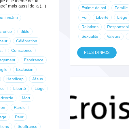
ile et le thème de "la
re" mais aussi de la (...)
Estime de soi
Famille
Foi
Liberté
Liège
ation/Jeu
Relations
Responsabil
arence
Bible
Sexualité
Valeurs
heur
Célébration
st
Conscience
PLUS D'INFOS
agement
Espérance
gile
Exclusion
Handicap
Jésus
ice
Liberté
Liège
ricorde
Mort
don
Parole
tage
Peur
tions
Souffrance