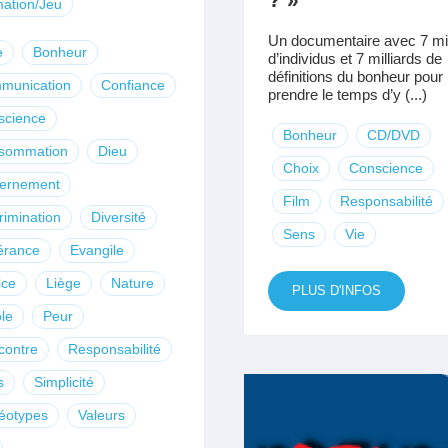
ation/Jeu
Un documentaire avec 7 mil
e
Bonheur
d’individus et 7 milliards de
définitions du bonheur pour
munication
Confiance
prendre le temps d’y (...)
science
Bonheur
CD/DVD
sommation
Dieu
Choix
Conscience
cernement
Film
Responsabilité
rimination
Diversité
Sens
Vie
érance
Evangile
ice
Liège
Nature
PLUS D'INFOS
le
Peur
contre
Responsabilité
s
Simplicité
éotypes
Valeurs