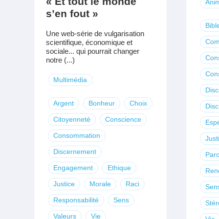
« Et tout le monde
Anim
s’en fout »
Bibl
Une web-série de vulgarisation
Com
scientifique, économique et
sociale... qui pourrait changer
Con
notre (...)
Con
Multimédia
Dis
Argent
Bonheur
Choix
Disc
Citoyenneté
Conscience
Esp
Consommation
Just
Discernement
Paro
Engagement
Ethique
Ren
Justice
Morale
Raci
Sen
Responsabilité
Sens
Stér
Valeurs
Vie
Vie