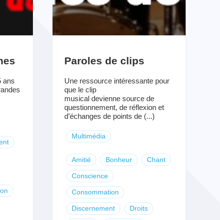
nes
Paroles de clips
5 ans
Une ressource intéressante pour
grandes
que le clip
musical devienne source de
questionnement, de réflexion et
d’échanges de points de (...)
Multimédia
ent
Amitié
Bonheur
Chant
Conscience
don
Consommation
Discernement
Droits