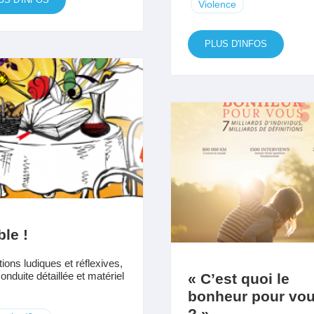
Violence
PLUS D'INFOS
ble !
ions ludiques et réflexives,
onduite détaillée et matériel
« C’est quoi le
bonheur pour vo
? »