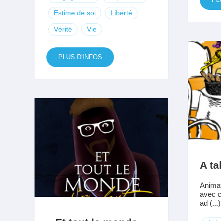
Estime de soi
Liberté
Vérité
Vie
PLUS D'INFOS
A ta
Animat
avec c
ad (...)