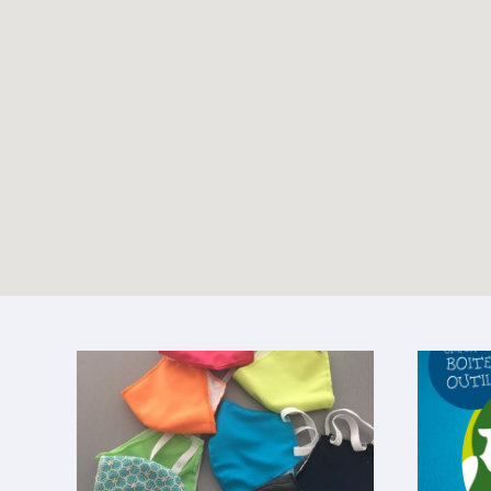
Dossier vacances –
TOUTES LES ACTUALITÉS
Eté 2025
Enable map filtering